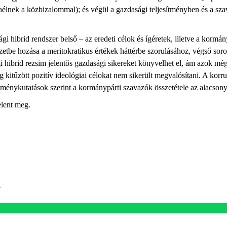
zaélnek a közbizalommal); és végül a gazdasági teljesítményben és a s
i hibrid rendszer belső – az eredeti célok és ígéretek, illetve a kormány
helyzetbe hozása a meritokratikus értékek háttérbe szorulásához, végső 
gi hibrid rezsim jelentős gazdasági sikereket könyvelhet el, ám azok mé
g kitűzött pozitív ideológiai célokat nem sikerült megvalósítani. A korru
leménykutatások szerint a kormánypárti szavazók összetétele az alacsony
lent meg.
k