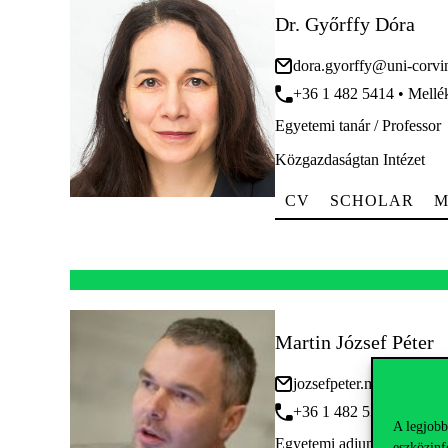
Dr. Győrffy Dóra
dora.gyorffy@uni-corvi
+36 1 482 5414 • Mellé
Egyetemi tanár / Professor
Közgazdaságtan Intézet
CV
SCHOLAR
M
Martin József Péter
jozsefpeter.martin@uni-
+36 1 482 5308
A legjobb
Egyetemi adjunktus (külsős 
eszközinf