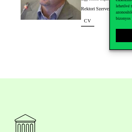
lehetővé 
Rektori Szervezet / Társad
azonosító
bizonyos 
CV