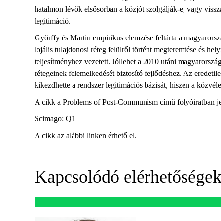
hatalmon lévők elsősorban a közjót szolgálják-e, vagy viss
legitimáció.
Győrffy és Martin empirikus elemzése feltárta a magyarország
lojális tulajdonosi réteg felülről történt megteremtése és 
teljesítményhez vezetett. Jóllehet a 2010 utáni magyarorszá
rétegeinek felemelkedését biztosító fejlődéshez. Az eredetile
kikezdhette a rendszer legitimációs bázisát, hiszen a közvé
A cikk a Problems of Post-Communism című folyóiratban je
Scimago: Q1
A cikk az
alábbi linken
érhető el.
Kapcsolódó elérhetősége