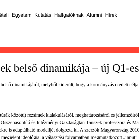
ételi
Egyetem
Kutatás
Hallgatóknak
Alumni
Hírek
erek belső dinamikája – új Q1-e
k belső dinamikájáról, melyből kiderült, hogy a kormányzás eredeti célj
túrák közötti) rezsimek kialakulásáról, meghatározásáról és jellemzőiről
 Összehasonlító és Intézményi Gazdaságtan Tanszék professzora és Mart
erekre is adaptálható modelljét dolgozta ki. A szerzők Magyarország 201
megjelent ideológia; a választási folyamatban megmutatkozott „input”