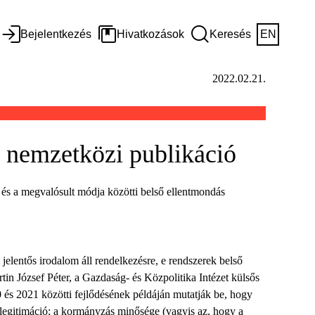
Bejelentkezés
Hivatkozások
Keresés
EN
2022.02.21.
s nemzetközi publikáció
a és a megvalósult módja közötti belső ellentmondás
 jelentős irodalom áll rendelkezésre, e rendszerek belső
in József Péter, a Gazdaság- és Közpolitika Intézet külsős
0 és 2021 közötti fejlődésének példáján mutatják be, hogy
 legitimáció; a kormányzás minősége (vagyis az, hogy a