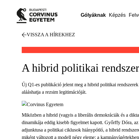
Gólyáknak
Képzés
Felv
VISSZA A HÍREKHEZ
A hibrid politikai rendsz
Új Q1-es publikáció jelent meg a hibrid politikai rendszere
alááshatja a rezsim legitimációját.
Miközben a hibrid (vagyis a liberális demokráciák és a dikta
dinamikája eddig kisebb figyelmet kapott. Győrffy Dóra, az
adjunktusa a politikai ciklusok hiánypótló, a hibrid rendsz
miként változott a modell négy eleme: a kampányígértekben 