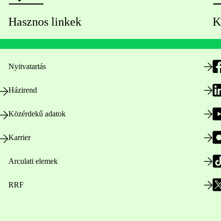
Hasznos linkek
K
Nyitvatartás
Házirend
Közérdekű adatok
Karrier
Arculati elemek
RRF