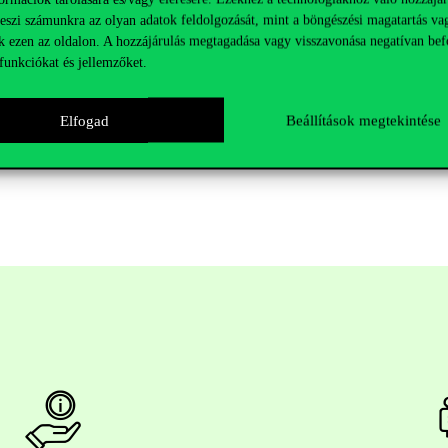
teszi számunkra az olyan adatok feldolgozását, mint a böngészési magatartás va
alom- és Politikatudományi Intézet / Összehasonlító és Intézményi Gaz
k ezen az oldalon. A hozzájárulás megtagadása vagy visszavonása negatívan bef
funkciókat és jellemzőket.
Elfogad
Beállítások megtekintése