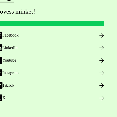
övess minket!
Facebook
LinkedIn
Youtube
Instagram
TikTok
X