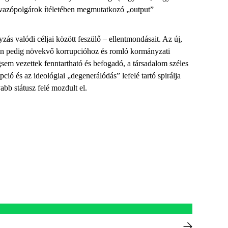
zavazópolgárok ítéletében megmutatkozó „output”
zás valódi céljai között feszülő – ellentmondásait. Az új,
soron pedig növekvő korrupcióhoz és romló kormányzati
gsem vezettek fenntartható és befogadó, a társadalom széles
pció és az ideológiai „degenerálódás” lefelé tartó spirálja
abb státusz felé mozdult el.