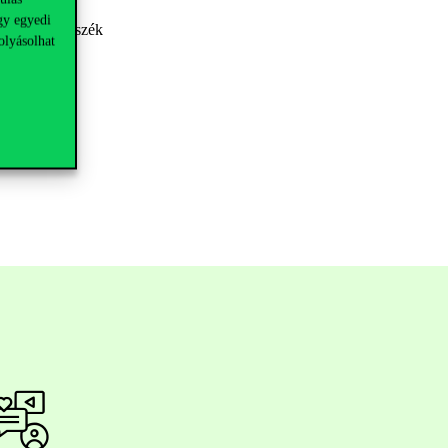
gy egyedi
daságtan Tanszék
olyásolhat