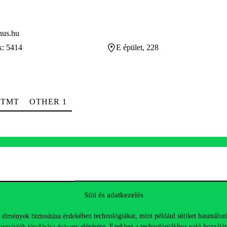
nus.hu
k: 5414
E épület, 228
TMT
OTHER 1
corvinus.hu
Süti és adatkezelés
E épület
 élmények biztosítása érdekében technológiákat, mint például sütiket használun
óraadó) / Assistant Professor (external lecturer)
ormációk tárolására és/vagy elérésére. Ezekhez a technológiákhoz való hozzájár