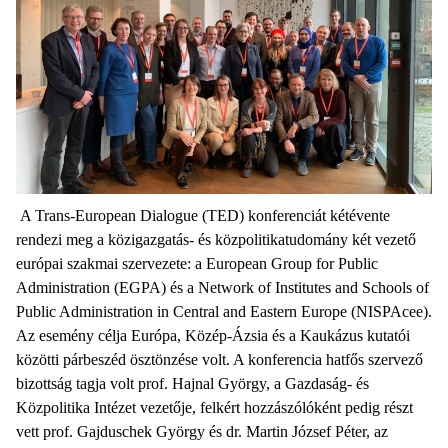
A Trans-European Dialogue (TED) konferenciát kétévente
rendezi meg a közigazgatás- és közpolitikatudomány két vezető
európai szakmai szervezete: a European Group for Public
Administration (EGPA) és a Network of Institutes and Schools of
Public Administration in Central and Eastern Europe (NISPAcee).
Az esemény célja Európa, Közép-Ázsia és a Kaukázus kutatói
közötti párbeszéd ösztönzése volt. A konferencia hatfős szervező
bizottság tagja volt prof. Hajnal György, a Gazdaság- és
Közpolitika Intézet vezetője, felkért hozzászólóként pedig részt
vett prof. Gajduschek György és dr. Martin József Péter, az