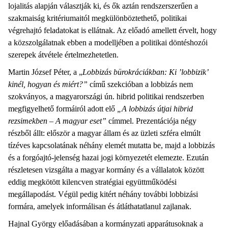
lojalitás alapján választják ki, és ők aztán rendszerszerűen a
szakmaiság kritériumaitól megkülönböztethető, politikai
végrehajtó feladatokat is ellátnak. Az előadó amellett érvelt, hogy
a közszolgálatnak ebben a modelljében a politikai döntéshozói
szerepek átvétele értelmezhetetlen.
Martin József Péter, a „
Lobbizás bürokráciákban: Ki ’lobbizik’
kinél, hogyan és miért?”
című szekcióban a lobbizás nem
szokványos, a magyarországi ún. hibrid politikai rendszerben
megfigyelhető formáiról adott elő
„A lobbizás útjai hibrid
rezsimekben – A magyar eset”
címmel. Prezentációja négy
részből állt: először a magyar állam és az üzleti szféra elmúlt
tízéves kapcsolatának néhány elemét mutatta be, majd a lobbizás
és a forgóajtó-jelenség hazai jogi környezetét elemezte. Ezután
részletesen vizsgálta a magyar kormány és a vállalatok között
eddig megkötött kilencven stratégiai együttműködési
megállapodást. Végül pedig kitért néhány további lobbizási
formára, amelyek informálisan és átláthatatlanul zajlanak.
Hajnal György előadásában a kormányzati apparátusoknak a