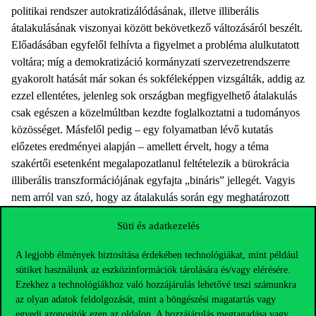
politikai rendszer autokratizálódásának, illetve illiberális
átalakulásának viszonyai között bekövetkező változásáról beszélt.
Előadásában egyfelől felhívta a figyelmet a probléma alulkutatott
voltára; míg a demokratizáció kormányzati szervezetrendszerre
gyakorolt hatását már sokan és sokféleképpen vizsgálták, addig az
ezzel ellentétes, jelenleg sok országban megfigyelhető átalakulás
csak egészen a közelmúltban kezdte foglalkoztatni a tudományos
közösséget. Másfelől pedig – egy folyamatban lévő kutatás
előzetes eredményei alapján – amellett érvelt, hogy a téma
szakértői esetenként megalapozatlanul feltételezik a bürokrácia
illiberális transzformációjának egyfajta „bináris” jellegét. Vagyis
nem arról van szó, hogy az átalakulás során egy meghatározott
kezdeti állapotból egy meghatározott végállapotba fordulnának át
Süti és adatkezelés
az illiberális rendszerek bürokráciái, hanem ez az átalakulás
hullámokkal, megtorpanásokkal, sőt esetenként
A legjobb élmények biztosítása érdekében technológiákat, mint például
visszafordulásokkal is tarkított. Mindez egyfelől a környezeti
sütiket használunk az eszközinformációk tárolására és/vagy elérésére.
tényezőknek, másfelől pedig az „illiberális reformerek” tanulási-
Ezekhez a technológiákhoz való hozzájárulás lehetővé teszi számunkra
alkalmazkodási folyamatainak a jelentős szerepére hívja fel a
az olyan adatok feldolgozását, mint a böngészési magatartás vagy
egyedi azonosítók ezen az oldalon. A hozzájárulás megtagadása vagy
figyelmet.