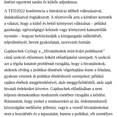
Intézet egyetemi tanára és külsős adjunktusa.
A TED2022 konferencia a bürokrácia időbeli változásaival,
átalakulásaival foglalkozott. A résztvevők arra a kérdésre keresték
a választ, hogy a külső és belső környezet változásai – például
gazdasági, egészségügyi krízisek vagy környezeti katasztrófák
nyomán – hogyan befolyásolják a közigazgatás működését,
teljesítményét, bevett gyakorlatait, szervezeti formáit.
Gajduschek György a
„Hivatalnokok mint kvázi politikusok”
című szekció előzetesen felkért előadójaként szerepelt. A szekció
azt a régóta kutatott problémát vizsgálta, hogy a hivatalnokok,
akiknek elvileg a politikai döntések végrehajtása lenne a feladata,
gyakran vesznek át politikai döntéshozói szerepeket; például
sajátos értékek megjelenítésével, akár meggyőződésből, akár saját
hivatali érdekeiket követve. Gajduschek előadásában a nem
teljesen demokratikus rendszerek esetében vizsgálta a kérdést.
Rámutatott, hogy ezeket a rendszereket az ún. érdemrendszerű
közszolgálat mellőzése jellemzi, vagyis a vezető hivatalnokokat
nem a hozzáértés és a tapasztalat, hanem a politikai, sőt személyes