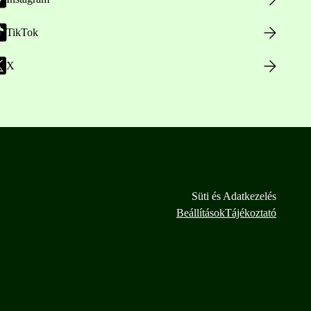
TikTok
X
Süti és Adatkezelés
Beállítások
Tájékoztató