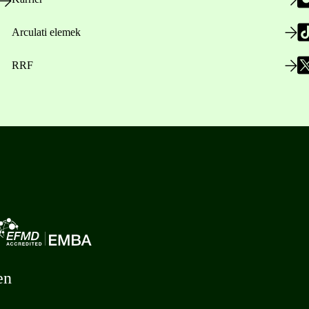
Arculati elemek
RRF
en