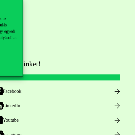
k az
ulás
gy egyedi
olyásolhat
övess minket!
Facebook
LinkedIn
Youtube
Instagram