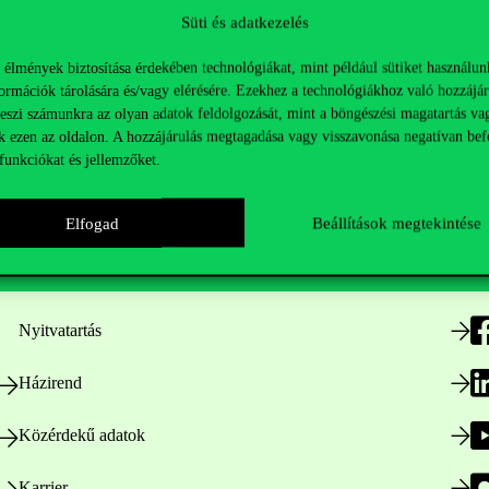
Süti és adatkezelés
 élmények biztosítása érdekében technológiákat, mint például sütiket használun
ormációk tárolására és/vagy elérésére. Ezekhez a technológiákhoz való hozzájár
teszi számunkra az olyan adatok feldolgozását, mint a böngészési magatartás va
k ezen az oldalon. A hozzájárulás megtagadása vagy visszavonása negatívan bef
funkciókat és jellemzőket.
Elfogad
Beállítások megtekintése
Hasznos linkek
K
Nyitvatartás
Házirend
Közérdekű adatok
Karrier