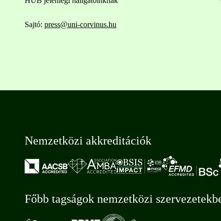
HUB jelenlegi hallgatóinknak
Sajtó:
press@uni-corvinus.hu
Nemzetközi akkreditációk
Főbb tagságok nemzetközi szervezetekb