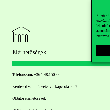
A legjobb
eszközinf
lehetővé 
azonosító
bizonyos 
Elérhetőségek
Telefonszám:
+36 1 482 5000
Kérdésed van a felvételivel kapcsolatban?
Oktatói elérhetőségek