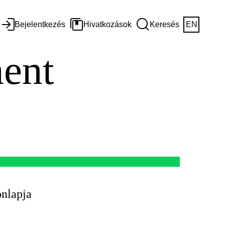
Bejelentkezés
Hivatkozások
Keresés
EN
ent
onlapja