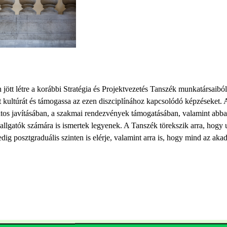
ött létre a korábbi Stratégia és Projektvezetés Tanszék munkatársaiból 
kultúrát és támogassa az ezen diszciplínához kapcsolódó képzéseket. A
tos javításában, a szakmai rendezvények támogatásában, valamint abb
allgatók számára is ismertek legyenek. A Tanszék törekszik arra, hogy 
dig posztgraduális szinten is elérje, valamint arra is, hogy mind az aka