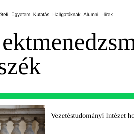
ételi
Egyetem
Kutatás
Hallgatóknak
Alumni
Hírek
jektmenedzsm
szék
Vezetéstudományi Intézet h