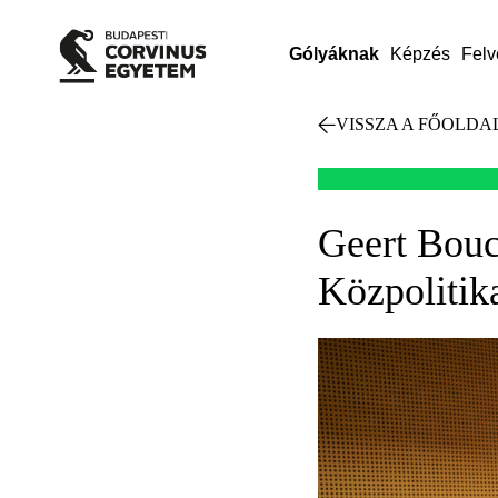
Gólyáknak
Képzés
Felv
VISSZA A FŐOLDA
Geert Bouc
Közpolitik