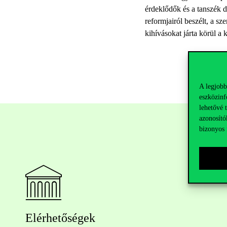
érdeklődők és a tanszék d
reformjairól beszélt, a s
kihívásokat járta körül a
A legjobb
eszközinf
lehetővé 
azonosító
bizonyos 
Elérhetőségek