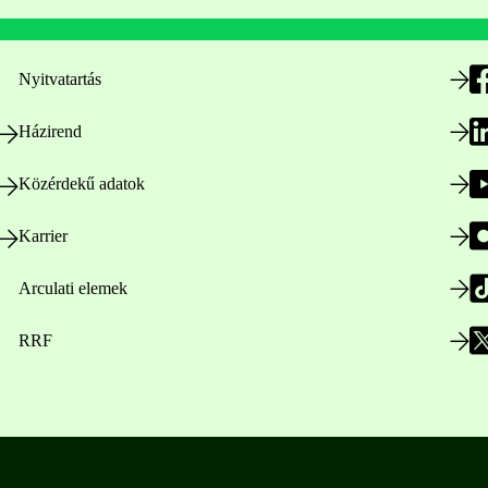
Nyitvatartás
Házirend
Közérdekű adatok
Karrier
Arculati elemek
RRF