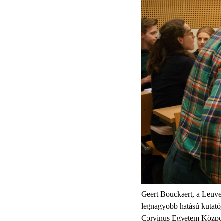
Geert Bouckaert, a Leuve
legnagyobb hatású kutatój
Corvinus Egyetem Közpolit