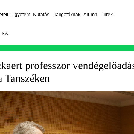
ételi
Egyetem
Kutatás
Hallgatóknak
Alumni
Hírek
LRA
kaert professzor vendégelőadás
a Tanszéken