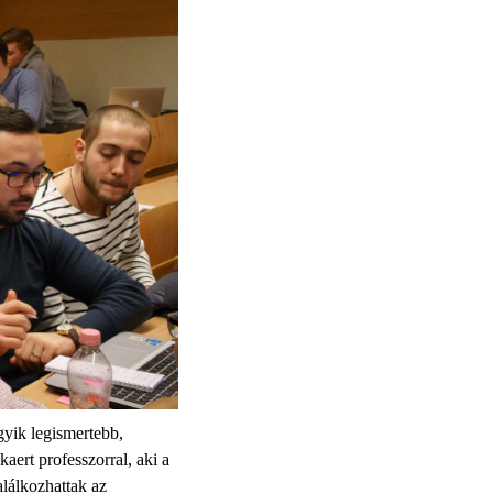
yik legismertebb,
ert professzorral, aki a
alálkozhattak az