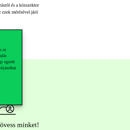
zásról és a közszektor
z ezek mérésével járó
k az
ulás
gy egyedi
olyásolhat
övess minket!