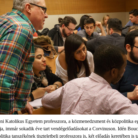
ni Katolikus Egyetem professzora, a közmenedzsment és közpolitika eg
a, immár sokadik éve tart vendégelőadásokat a Corvinuson. Idén Boucka
ika tanszékének tiszteletbeli professzora is, két előadás keretében is t