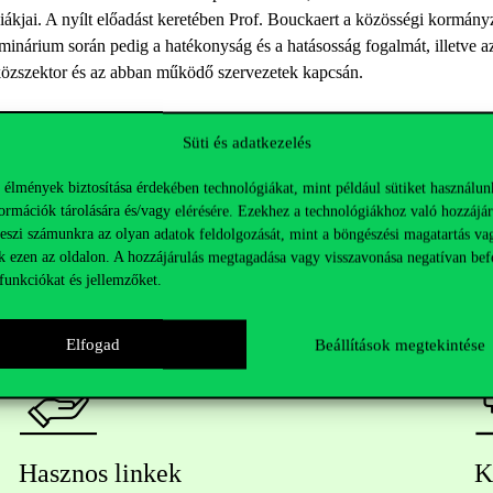
iákjai. A nyílt előadást keretében Prof. Bouckaert a közösségi kormány
zeminárium során pedig a hatékonyság és a hatásosság fogalmát, illetve a
 közszektor és az abban működő szervezetek kapcsán.
Süti és adatkezelés
 élmények biztosítása érdekében technológiákat, mint például sütiket használun
ormációk tárolására és/vagy elérésére. Ezekhez a technológiákhoz való hozzájár
teszi számunkra az olyan adatok feldolgozását, mint a böngészési magatartás va
k ezen az oldalon. A hozzájárulás megtagadása vagy visszavonása negatívan bef
funkciókat és jellemzőket.
Elfogad
Beállítások megtekintése
Hasznos linkek
K