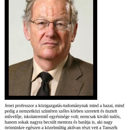
Jenei professzor a közigazgatás-tudománynak mind a hazai, mind
pedig a nemzetközi színtéren széles körben szeretett és tisztelt
művelője, iskolateremtő egyénisége volt; nemcsak kiváló tudós,
hanem sokak nagyra becsült mentora és barátja is, aki nagy
örömünkre egészen a közelmúltig aktívan részt vett a Tanszék