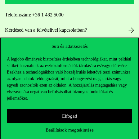
Telefonszám:
+36 1 482 5000
Kérdésed van a felvételivel kapcsolatban?
Oktatói elérhetőségek
Süti és adatkezelés
A legjobb élmények biztosítása érdekében technológiákat, mint például
HUB jelenlegi hallgatóinknak
sütiket használunk az eszközinformációk tárolására és/vagy elérésére.
Ezekhez a technológiákhoz való hozzájárulás lehetővé teszi számunkra
Sajtó:
press@uni-corvinus.hu
az olyan adatok feldolgozását, mint a böngészési magatartás vagy
egyedi azonosítók ezen az oldalon. A hozzájárulás megtagadása vagy
visszavonása negatívan befolyásolhat bizonyos funkciókat és
jellemzőket.
Elfogad
Hasznos linkek
Beállítások megtekintése