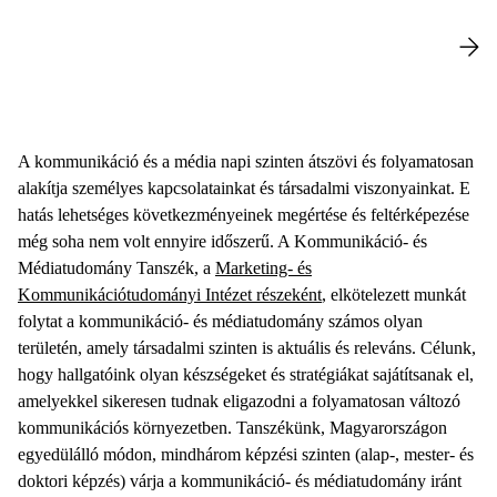
A kommunikáció és a média napi szinten átszövi és folyamatosan
alakítja személyes kapcsolatainkat és társadalmi viszonyainkat. E
hatás lehetséges következményeinek megértése és feltérképezése
még soha nem volt ennyire időszerű. A Kommunikáció- és
Médiatudomány Tanszék, a
Marketing- és
Kommunikációtudományi Intézet részeként
, elkötelezett munkát
folytat a kommunikáció- és médiatudomány számos olyan
területén, amely társadalmi szinten is aktuális és releváns. Célunk,
hogy hallgatóink olyan készségeket és stratégiákat sajátítsanak el,
amelyekkel sikeresen tudnak eligazodni a folyamatosan változó
kommunikációs környezetben. Tanszékünk, Magyarországon
egyedülálló módon, mindhárom képzési szinten (alap-, mester- és
doktori képzés) várja a kommunikáció- és médiatudomány iránt