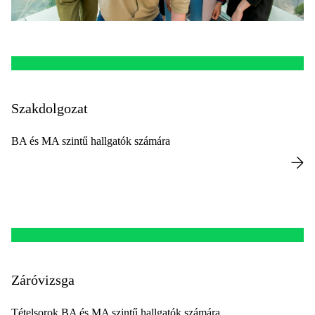
Szakdolgozat
BA és MA szintű hallgatók számára
Záróvizsga
Tételsorok BA és MA szintű hallgatók számára