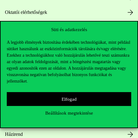
Oktatói elérhetőségek
HUB jelenlegi hallgatóinknak
Süti és adatkezelés
Sajtó:
press@uni-corvinus.hu
A legjobb élmények biztosítása érdekében technológiákat, mint például
sütiket használunk az eszközinformációk tárolására és/vagy elérésére.
Ezekhez a technológiákhoz való hozzájárulás lehetővé teszi számunkra
az olyan adatok feldolgozását, mint a böngészési magatartás vagy
egyedi azonosítók ezen az oldalon. A hozzájárulás megtagadása vagy
visszavonása negatívan befolyásolhat bizonyos funkciókat és
jellemzőket.
Hasznos linkek
Elfogad
Beállítások megtekintése
Nyitvatartás
Házirend