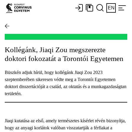
EN
Kollégánk, Jiaqi Zou megszerezte
doktori fokozatát a Torontói Egyetemen
Büszkén adjuk hírül, hogy kollégánk Jiaqi Zou 2023
szeptemberében sikeresen védte meg a Torontói Egyetemen
doktori disszertációját a család, az oktatás és a munkagazdaságtan
területén.
Jiaqi kutatása az első, amely természetes kísérlet révén bizonyítja,
hogy az anyagi korlátok valóban visszatartják a férfiakat a