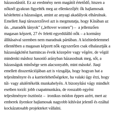
házasodástól. Ez az eredmény nem magától értetődő, hiszen a
nőknél gyakran figyelték meg az ellenkezőjét: ők hajlamosak
késleltetni a házasságot, amint az anyagi akadályok elhárulnak.
Emellett Jiaqi társszerzőivel azt is megmutatja, hogy Kínában az
ún. „maradék lányok” („leftover women”) – a jellemzően
magasan képzett, 27 év feletti egyedülálló nők – a kormány
állításaival szemben nem maradnak pártában. A közhiedelemmel
ellentétben a magasan képzett nők egyszerűen csak elhalasztják a
házasságkötést harmincas éveik közepére vagy végére, de végül
mindenki máshoz hasonló arányban házasodnak meg, sőt, a
házasságuk minősége sem alacsonyabb, mint másoké. Jiaqi
emellett disszertációjában azt is vizsgálja, hogy hogyan hat a
teljesítményre és a karrierlehetőségekre, ha valaki úgy érzi, hogy
túl- vagy alulértékelik munkahelyén. A bizonyítási vágy mindkét
esetben torzít: jobb csapatmunkára, de rosszabb egyéni
teljesítményre ösztönöz – ironikus módon éppen azért, mert az
emberek ilyenkor hajlamosak nagyobb kihívást jelentő és ezáltal
kockázatosabb projekteket vállalni.