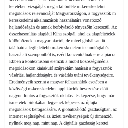
keretében vizsgálják meg a különféle m-kereskedelmi
megoldások relevanciáját Magyarországon, a fogyasztók m-
kereskedelmi alkalmazások használatára vonatkozó
hajlandóságán és annak befolyásoló tényezőin keresztül. Az
összehasonlítás alapjául Kína szolgál, ahol az alapfeltételek
különböznek a magyar piactól, de mivel globálisan itt
található a legfejlettebb m-kereskedelem technológiai és
használati szempontból is, ezért koncentrálnak erre a piacra.
Ebben a kontextusban elemzik a mobil közösségimédia-
megoldásokon kialakuló szájreklám hatásait a fogyasztók
vásárlási hajlandóságára és vásárlás utáni tevékenységeire.
Eredményeik szerint a magyar felhasználók esetében a
közösségi m-kereskedelmi applikációk bevezetése előtt
nagyon fontos a fogyasztók oktatása és képzése, hogy már
ismeretek birtokában legyenek képesek az újfajta
megoldások befogadására. A globalizálódó gazdaságban, az
internet segítségével az üzleti tevékenységek új dimenziói
nyílnak meg nap, mint nap. A digitális gazdaság keretei