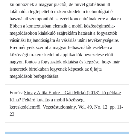
különböznek a magyar piactól, de mivel globálisan itt
található a legfejlettebb m-kereskedelem technológiai és
használati szempontból is, ezért koncentrálnak erre a piacra.
Ebben a kontextusban elemzik a mobil közösségimédia-
megoldásokon kialakuló szájreklám hatásait a fogyasztók
vásárlási hajlandóságára és vásárlás utáni tevékenységeire.
Eredményeik szerint a magyar felhasználók esetében a
közösségi m-kereskedelmi applikációk bevezetése előtt
nagyon fontos a fogyasztók oktatása és képzése, hogy már
ismeretek birtokában legyenek képesek az újfajta
megoldások befogadására.
Forrás:
Simay Attila Endre – Gáti Mirkó (2018): Jó példa-e
Kína? Feltáró kutatás a mobil közösségi
kereskedelemről. Vezetéstudomány, Vol. 49, No. 12, pp. 11-
23.