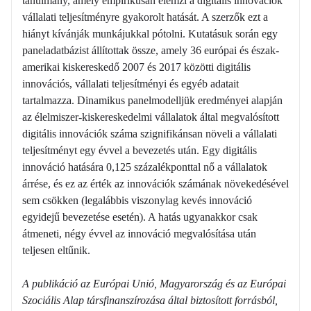
tanulmány, amely empirikusan elemzi a digitális innovációk
vállalati teljesítményre gyakorolt hatását. A szerzők ezt a
hiányt kívánják munkájukkal pótolni. Kutatásuk során egy
paneladatbázist állítottak össze, amely 36 európai és észak-
amerikai kiskereskedő 2007 és 2017 közötti digitális
innovációs, vállalati teljesítményi és egyéb adatait
tartalmazza. Dinamikus panelmodelljük eredményei alapján
az élelmiszer-kiskereskedelmi vállalatok által megvalósított
digitális innovációk száma szignifikánsan növeli a vállalati
teljesítményt egy évvel a bevezetés után. Egy digitális
innováció hatására 0,125 százalékponttal nő a vállalatok
árrése, és ez az érték az innovációk számának növekedésével
sem csökken (legalábbis viszonylag kevés innováció
egyidejű bevezetése esetén). A hatás ugyanakkor csak
átmeneti, négy évvel az innováció megvalósítása után
teljesen eltűnik.
A publikáció az Európai Unió, Magyarország és az Európai
Szociális Alap társfinanszírozása által biztosított forrásból,