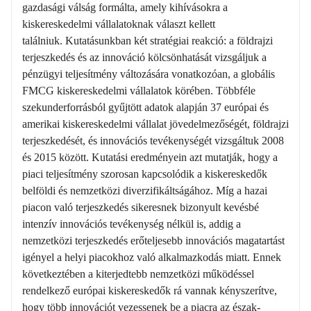
gazdasági válság formálta, amely kihívásokra a
kiskereskedelmi vállalatoknak választ kellett
találniuk. Kutatásunkban két stratégiai reakció: a földrajzi
terjeszkedés és az innováció kölcsönhatását vizsgáljuk a
pénzügyi teljesítmény változására vonatkozóan, a globális
FMCG kiskereskedelmi vállalatok körében. Többféle
szekunderforrásból gyűjtött adatok alapján 37 európai és
amerikai kiskereskedelmi vállalat jövedelmezőségét, földrajzi
terjeszkedését, és innovációs tevékenységét vizsgáltuk 2008
és 2015 között. Kutatási eredményein azt mutatják, hogy a
piaci teljesítmény szorosan kapcsolódik a kiskereskedők
belföldi és nemzetközi diverzifikáltságához. Míg a hazai
piacon való terjeszkedés sikeresnek bizonyult kevésbé
intenzív innovációs tevékenység nélkül is, addig a
nemzetközi terjeszkedés erőteljesebb innovációs magatartást
igényel a helyi piacokhoz való alkalmazkodás miatt. Ennek
következtében a kiterjedtebb nemzetközi működéssel
rendelkező európai kiskereskedők rá vannak kényszerítve,
hogy több innovációt vezessenek be a piacra az észak-