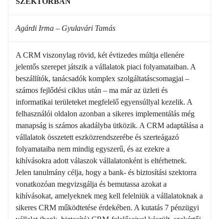
SZEKTORBAN
Agárdi Irma – Gyulavári Tamás
A CRM viszonylag rövid, két évtizedes múltja ellenére
jelentős szerepet játszik a vállalatok piaci folyamataiban. A
beszállítók, tanácsadók komplex szolgáltatáscsomagjai –
számos fejlődési ciklus után – ma már az üzleti és
informatikai területeket megfelelő egyensúllyal kezelik. A
felhasználói oldalon azonban a sikeres implementálás még
manapság is számos akadályba ütközik. A CRM adaptálása a
vállalatok összetett eszközrendszerébe és szerteágazó
folyamataiba nem mindig egyszerű, és az ezekre a
kihívásokra adott válaszok vállalatonként is eltérhetnek.
Jelen tanulmány célja, hogy a bank- és biztosítási szektorra
vonatkozóan megvizsgálja és bemutassa azokat a
kihívásokat, amelyeknek meg kell felelniük a vállalatoknak a
sikeres CRM működtetése érdekében. A kutatás 7 pénzügyi