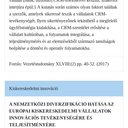
vállalat (bank, biztosító) CRM-felelőseivel készült, szakértői
interjúra épül.1 A kutatás során számos olyan faktort találtak
a szerzők, amelyek sikeressé teszik a vállalatok CRM-
tevékenységét. Ilyen sikertényezőnek tekinthető a megfelelő
ügyfélstratégia kialakítása, a CRM-szemlélet erősítése a
vállalati kultúrában, a folyamatok integrálása, a
teljesítménymérés és az elemzésekből származó tanulságok
beépítése a döntési és operatív folyamatokba.
Forrás: Vezetéstudomány XLVIII:(2) pp. 40-52. (2017)
Kiskereskedelmi innováció
A NEMZETKÖZI DIVERZIFIKÁCIÓ HATÁSA AZ
EURÓPAI KISKERESKEDELMI VÁLLALATOK
INNOVÁCIÓS TEVÉKENYSÉGÉRE ÉS
TELJESÍTMÉNYÉRE