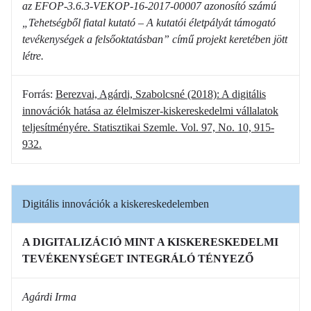
az EFOP-3.6.3-VEKOP-16-2017-00007 azonosító számú
„Tehetségből fiatal kutató – A kutatói életpályát támogató
tevékenységek a felsőoktatásban” című projekt keretében jött
létre.
Forrás:
Berezvai, Agárdi, Szabolcsné (2018): A digitális
innovációk hatása az élelmiszer-kiskereskedelmi vállalatok
teljesítményére. Statisztikai Szemle. Vol. 97, No. 10, 915-
932.
Digitális innovációk a kiskereskedelemben
A DIGITALIZÁCIÓ MINT A KISKERESKEDELMI
TEVÉKENYSÉGET INTEGRÁLÓ TÉNYEZŐ
Agárdi Irma