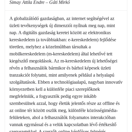
Simay Attila Endre – Gáti Mirkó
A globalizálódó gazdaságban, az internet segítségével az
üzleti tevékenységek új dimenziói nyílnak meg nap, mint
nap. A digitális gazdaság keretei között az elektronikus
kereskedelem (a továbbiakban: e-kereskedelem) fejlődése
töretlen, melyhez a közelmúltban társultak a
mobilkereskedelem (m-kereskedelem) által lehetővé tett
kiegészítő megoldások. Az m-kereskedelem új lehetőségei
révén a felhasználók bármikor és bárhol képesek üzleti
tranzakciót folytatni, mint amilyenek például a helyalapú
szolgáltatások. Ebben a technológiaalapú, nagyban innovatív
környezetben kell a különféle piaci szereplőknek
megfelelniük, a fogyasztók pedig egyre inkább
szembesülnek azzal, hogy életük jelentős része az offline és
az online tér között oszlik meg, különféle közösségimédia-
felületeken, ahol a felhasználók folyamatos interakcióban
vannak egymással és a velük kapcsolatban lévő értékesítő
szervezetekkel. A szerzők online kérdőíves felmérés