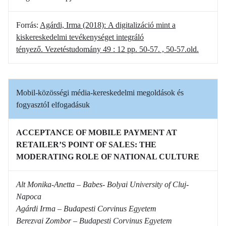
Forrás:
Agárdi, Irma (2018): A digitalizáció mint a
kiskereskedelmi tevékenységet integráló
tényező. Vezetéstudomány 49 : 12 pp. 50-57. , 50-57.old.
Mobil-közösségi média-kereskedelmi megoldások és
fogyasztóI elfogadásuk
ACCEPTANCE OF MOBILE PAYMENT AT
RETAILER’S POINT OF SALES: THE
MODERATING ROLE OF NATIONAL CULTURE
Alt Monika-Anetta – Babes- Bolyai University of Cluj-
Napoca
Agárdi Irma – Budapesti Corvinus Egyetem
Berezvai Zombor – Budapesti Corvinus Egyetem