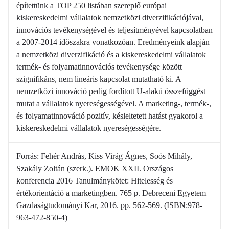
építettünk a TOP 250 listában szereplő európai
kiskereskedelmi vállalatok nemzetközi diverzifikációjával,
innovációs tevékenységével és teljesítményével kapcsolatban
a 2007-2014 időszakra vonatkozóan. Eredményeink alapján
a nemzetközi diverzifikáció és a kiskereskedelmi vállalatok
termék- és folyamatinnovációs tevékenysége között
szignifikáns, nem lineáris kapcsolat mutatható ki. A
nemzetközi innováció pedig fordított U-alakú összefüggést
mutat a vállalatok nyereségességével. A marketing-, termék-,
és folyamatinnováció pozitív, késleltetett hatást gyakorol a
kiskereskedelmi vállalatok nyereségességére.
Forrás: Fehér András, Kiss Virág Ágnes, Soós Mihály,
Szakály Zoltán (szerk.). EMOK XXII. Országos
konferencia 2016 Tanulmánykötet: Hitelesség és
értékorientáció a marketingben. 765 p. Debreceni Egyetem
Gazdaságtudományi Kar, 2016. pp. 562-569. (ISBN:
978-
963-472-850-4
)