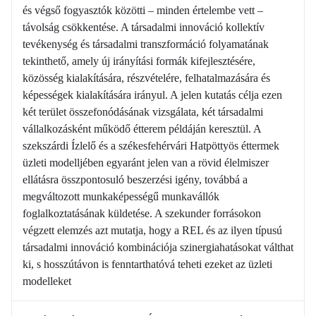
és végső fogyasztók közötti – minden értelembe vett –
távolság csökkentése. A társadalmi innováció kollektív
tevékenység és társadalmi transzformáció folyamatának
tekinthető, amely új irányítási formák kifejlesztésére,
közösség kialakítására, részvételére, felhatalmazására és
képességek kialakítására irányul. A jelen kutatás célja ezen
két terület összefonódásának vizsgálata, két társadalmi
vállalkozásként működő étterem példáján keresztül. A
szekszárdi Ízlelő és a székesfehérvári Hatpöttyös éttermek
üzleti modelljében egyaránt jelen van a rövid élelmiszer
ellátásra összpontosuló beszerzési igény, továbbá a
megváltozott munkaképességű munkavállók
foglalkoztatásának küldetése. A szekunder forrásokon
végzett elemzés azt mutatja, hogy a REL és az ilyen típusú
társadalmi innováció kombinációja szinergiahatásokat válthat
ki, s hosszútávon is fenntarthatóvá teheti ezeket az üzleti
modelleket