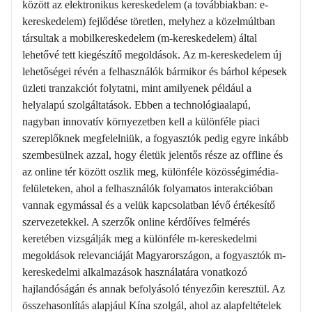
között az elektronikus kereskedelem (a továbbiakban: e-
kereskedelem) fejlődése töretlen, melyhez a közelmúltban
társultak a mobilkereskedelem (m-kereskedelem) által
lehetővé tett kiegészítő megoldások. Az m-kereskedelem új
lehetőségei révén a felhasználók bármikor és bárhol képesek
üzleti tranzakciót folytatni, mint amilyenek például a
helyalapú szolgáltatások. Ebben a technológiaalapú,
nagyban innovatív környezetben kell a különféle piaci
szereplőknek megfelelniük, a fogyasztók pedig egyre inkább
szembesülnek azzal, hogy életük jelentős része az offline és
az online tér között oszlik meg, különféle közösségimédia-
felületeken, ahol a felhasználók folyamatos interakcióban
vannak egymással és a velük kapcsolatban lévő értékesítő
szervezetekkel. A szerzők online kérdőíves felmérés
keretében vizsgálják meg a különféle m-kereskedelmi
megoldások relevanciáját Magyarországon, a fogyasztók m-
kereskedelmi alkalmazások használatára vonatkozó
hajlandóságán és annak befolyásoló tényezőin keresztül. Az
összehasonlítás alapjául Kína szolgál, ahol az alapfeltételek