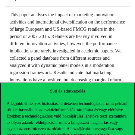
This paper analyses the impact of marketing innovation
activities and international diversification on the performance
of large European and US-based FMCG retailers in the
period of 2007-2015. Retailers are heavily involved in
different innovation activities, however, the performance
implications are rarely investigated in academic papers. We
collected a panel database from different sources and
analyzed it with dynamic panel models in a moderation
regression framework. Results indicate that marketing
innovations have a positive, but decreasing marginal return,
while international diversification has an inverted U-shaped
Süti és adatkezelés
effect on operating margin. The moderation effect proved to
be insignificant.
A legjobb élmények biztosítása érdekében technológiákat, mint például
sütiket használunk az eszközinformációk tárolására és/vagy elérésére.
Ezekhez a technológiákhoz való hozzájárulás lehetővé teszi számunkra
Forrás: Florin Folrean, Udo Wagner,Călin Veghes (szerk.)
az olyan adatok feldolgozását, mint a böngészési magatartás vagy
Bridging the Marketing Theory/Practice Gap and
egyedi azonosítók ezen az oldalon. A hozzájárulás megtagadása vagy
Competitiveness of New Europe. Timisoara, Románia,