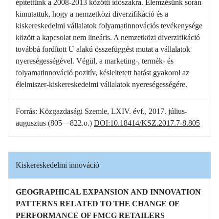
építettünk a 2008-2013 közötti időszakra. Elemzésünk során
kimutattuk, hogy a nemzetközi diverzifikáció és a
kiskereskedelmi vállalatok folyamatinnovációs tevékenysége
között a kapcsolat nem lineáris. A nemzetközi diverzifikáció
továbbá fordított U alakú összefüggést mutat a vállalatok
nyereségességével. Végül, a marketing-, termék- és
folyamatinnováció pozitív, késleltetett hatást gyakorol az
élelmiszer-kiskereskedelmi vállalatok nyereségességére.
Forrás: Közgazdasági Szemle, LXIV. évf., 2017. július-
augusztus (805—822.o.)
DOI:10.18414/KSZ.2017.7-8.805
Kiskereskedelmi innováció
GEOGRAPHICAL EXPANSION AND INNOVATION
PATTERNS RELATED TO THE CHANGE OF
PERFORMANCE OF FMCG RETAILERS