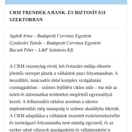
CRM TRENDEK A BANK- ÉS BIZTOSÍTÁSI
SZEKTORBAN
Agárdi Irma – Budapesti Corvinus Egyetem
Gyulavári Tamás – Budapesti Corvinus Egyetem
Bacsek Péter – L&P Solutions Kft.
A CRM viszonylag rövid, két évtizedes múltja ellenére
jelentős szerepet játszik a vállalatok piaci folyamataiban. A
beszállítói, tanácsadói oldal komplex szolgáltatási
csomagjaikban – számos fejlődési ciklus után – ma már az
üzleti és informatikai területeket megfelelő egyensúllyal
kezeli. A felhasználói oldalon azonban a sikeres
implementálás még manapság is számos akadályba ütközik.
A CRM adaptálása a vállalatok összetett eszközrendszerébe
és szerteágazó folyamataiba nem mindig egyszerű, és az
ezekre adott válaszok iparáganként és vállalatonként is