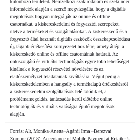
különböző területeit. Nemzetközi szakirodalom és szekunder
információk alapján a szerző megvizsgálta, hogy a digitális
megoldások hogyan integrálják az online és offline
csatornákat, a kiskereskedelmi és fogyasztói szerepeket,
illetve a termékeket és szolgáltatásokat. A kiskereskedő és a
fogyasztó által használt digitális eszközök összekapcsolódása
új, tágabb értékesítési környezetet hoz létre, amely átlépi a
kiskereskedő online és offline csatornáinak határait. Az
önkiszolgáló és virtuális technológiák egyre több lehetőséget
kínálnak a fogyasztói részvétel növelésére és az
eladószemélyzet feladatainak kiváltására. Végül pedig a
kiskereskedelemben a hangsúly a termékalapú értékesítésről
a kiskereskedelmi szolgáltatások felé tolódik el, a
problémamegoldás, tanácsadás kerül előtérbe online
technológiák és virtuális valóságra épülő megoldások
alapján.
Forrás: Alt, Monika-Anetta–Agárdi Irma –Berezvai
Zombor (2018): Acceptance of Mobile Payment at Retailer’s