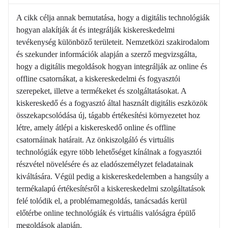
A cikk célja annak bemutatása, hogy a digitális technológiák
hogyan alakítják át és integrálják kiskereskedelmi
tevékenység különböző területeit. Nemzetközi szakirodalom
és szekunder információk alapján a szerző megvizsgálta,
hogy a digitális megoldások hogyan integrálják az online és
offline csatornákat, a kiskereskedelmi és fogyasztói
szerepeket, illetve a termékeket és szolgáltatásokat. A
kiskereskedő és a fogyasztó által használt digitális eszközök
összekapcsolódása új, tágabb értékesítési környezetet hoz
létre, amely átlépi a kiskereskedő online és offline
csatornáinak határait. Az önkiszolgáló és virtuális
technológiák egyre több lehetőséget kínálnak a fogyasztói
részvétel növelésére és az eladószemélyzet feladatainak
kiváltására. Végül pedig a kiskereskedelemben a hangsúly a
termékalapú értékesítésről a kiskereskedelmi szolgáltatások
felé tolódik el, a problémamegoldás, tanácsadás kerül
előtérbe online technológiák és virtuális valóságra épülő
megoldások alapján.