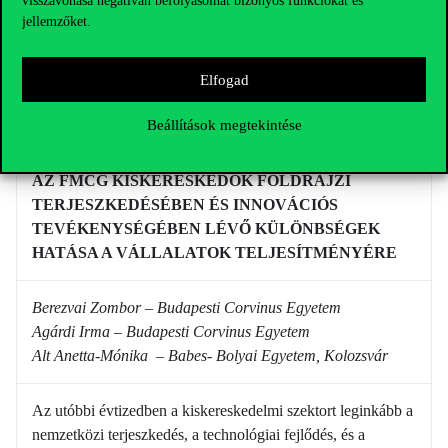
visszavonása negatívan befolyásolhat bizonyos funkciókat és
2017.09.20-2017.09.22. Timisoara: West University of
jellemzőket.
Timisoara, 2017.
pp. 1-6. (
ISBN:
978-973-125-580-4
)
Elfogad
Beállítások megtekintése
Kiskereskedelmi innováció
AZ FMCG KISKERESKEDŐK FÖLDRAJZI
TERJESZKEDÉSÉBEN ÉS INNOVÁCIÓS
TEVÉKENYSÉGÉBEN LÉVŐ KÜLÖNBSÉGEK
HATÁSA A VÁLLALATOK TELJESÍTMÉNYÉRE
Berezvai Zombor – Budapesti Corvinus Egyetem
Agárdi Irma – Budapesti Corvinus Egyetem
Alt Anetta-Mónika – Babes- Bolyai Egyetem, Kolozsvár
Az utóbbi évtizedben a kiskereskedelmi szektort leginkább a
nemzetközi terjeszkedés, a technológiai fejlődés, és a