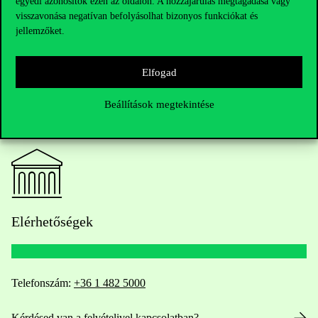
egyedi azonosítók ezen az oldalon. A hozzájárulás megtagadása vagy
visszavonása negatívan befolyásolhat bizonyos funkciókat és
jellemzőket.
Elfogad
Beállítások megtekintése
Elérhetőségek
Telefonszám:
+36 1 482 5000
Kérdésed van a felvételivel kapcsolatban?