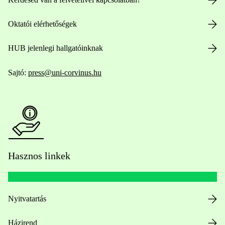
Oktatói elérhetőségek
HUB jelenlegi hallgatóinknak
Sajtó:
press@uni-corvinus.hu
Hasznos linkek
Nyitvatartás
Házirend