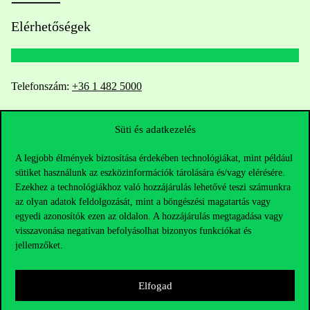
Elérhetőségek
Telefonszám:
+36 1 482 5000
Kérdésed van a felvételivel kapcsolatban?
Süti és adatkezelés
Oktatói elérhetőségek
A legjobb élmények biztosítása érdekében technológiákat, mint például
sütiket használunk az eszközinformációk tárolására és/vagy elérésére.
HUB jelenlegi hallgatóinknak
Ezekhez a technológiákhoz való hozzájárulás lehetővé teszi számunkra
az olyan adatok feldolgozását, mint a böngészési magatartás vagy
egyedi azonosítók ezen az oldalon. A hozzájárulás megtagadása vagy
Sajtó:
press@uni-corvinus.hu
visszavonása negatívan befolyásolhat bizonyos funkciókat és
jellemzőket.
Elfogad