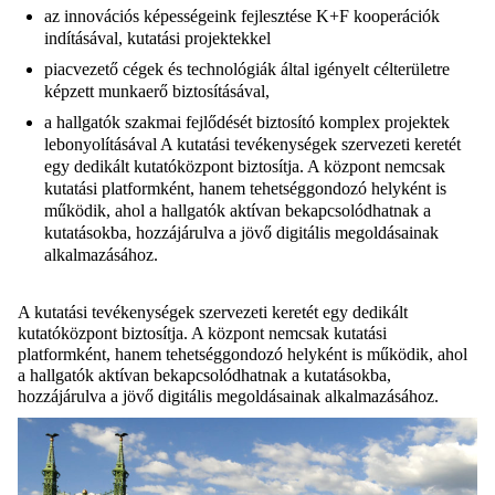
az innovációs képességeink fejlesztése K+F kooperációk
indításával, kutatási projektekkel
piacvezető cégek és technológiák által igényelt célterületre
képzett munkaerő biztosításával,
a hallgatók szakmai fejlődését biztosító komplex projektek
lebonyolításával A kutatási tevékenységek szervezeti keretét
egy dedikált kutatóközpont biztosítja. A központ nemcsak
kutatási platformként, hanem tehetséggondozó helyként is
működik, ahol a hallgatók aktívan bekapcsolódhatnak a
kutatásokba, hozzájárulva a jövő digitális megoldásainak
alkalmazásához.
A kutatási tevékenységek szervezeti keretét egy dedikált
kutatóközpont biztosítja. A központ nemcsak kutatási
platformként, hanem tehetséggondozó helyként is működik, ahol
a hallgatók aktívan bekapcsolódhatnak a kutatásokba,
hozzájárulva a jövő digitális megoldásainak alkalmazásához.