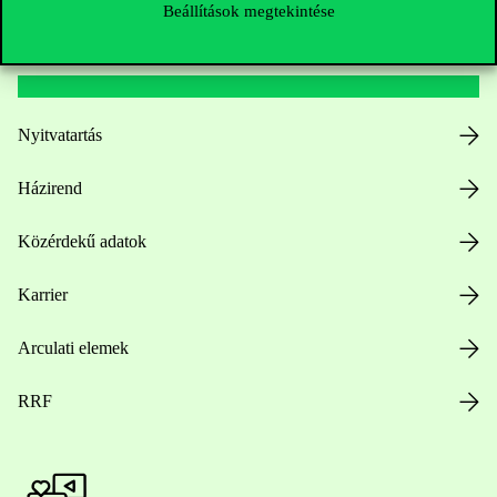
Beállítások megtekintése
Hasznos linkek
Nyitvatartás
Házirend
Közérdekű adatok
Karrier
Arculati elemek
RRF