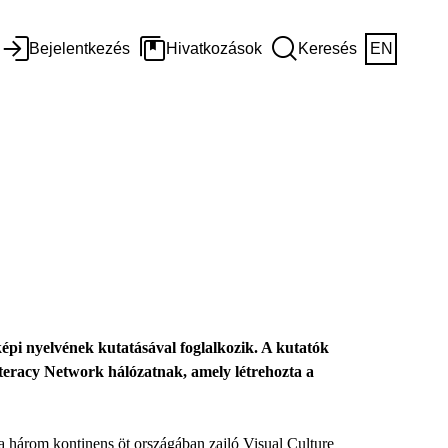
Bejelentkezés
Hivatkozások
Keresés
EN
épi nyelvének kutatásával foglalkozik. A kutatók
teracy Network hálózatnak, amely létrehozta a
(a három kontinens öt országában zajló Visual Culture