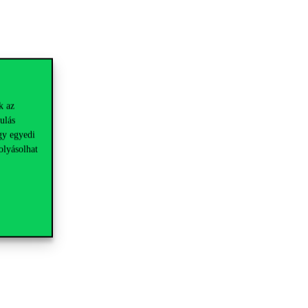
k az
ulás
gy egyedi
olyásolhat