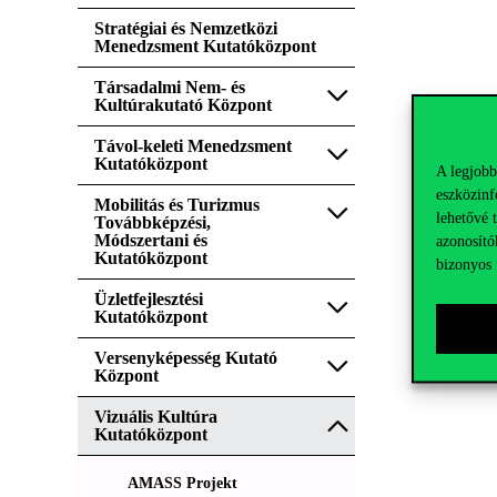
Stratégiai és Nemzetközi
Menedzsment Kutatóközpont
Társadalmi Nem- és
Kultúrakutató Központ
Távol-keleti Menedzsment
Kutatóközpont
A legjobb
eszközinf
Mobilitás és Turizmus
lehetővé 
Továbbképzési,
Módszertani és
azonosító
Kutatóközpont
bizonyos 
Üzletfejlesztési
Kutatóközpont
Versenyképesség Kutató
Központ
Vizuális Kultúra
Kutatóközpont
AMASS Projekt