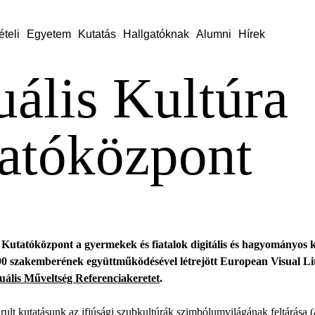
ételi
Egyetem
Kutatás
Hallgatóknak
Alumni
Hírek
uális Kultúra
atóközpont
 Kutatóközpont a gyermekek és fiatalok digitális és hagyományos k
 90 szakemberének együttműködésével létrejött European Visual Li
ális Műveltség Referenciakeretet
.
rult kutatásunk az ifjúsági szubkultúrák szimbólumvilágának feltárása 