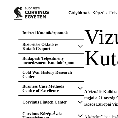
Gólyáknak
Képzés
Felv
Viz
Intézeti Kutatóközpontok
Biztosítási Oktató és
Kutató Csoport
Kut
Budapesti Teljesítmény-
menedzsment Kutatóközpont
Cold War History Research
Center
Business Case Methods
Centre of Excellence
A Vizuális Kultúra
tagjai a 21 ország
Corvinus Fintech Center
Közös Európai Vizu
Corvinus Közép-Ázsia
A közelmúltban lezá
Kutatóközpont