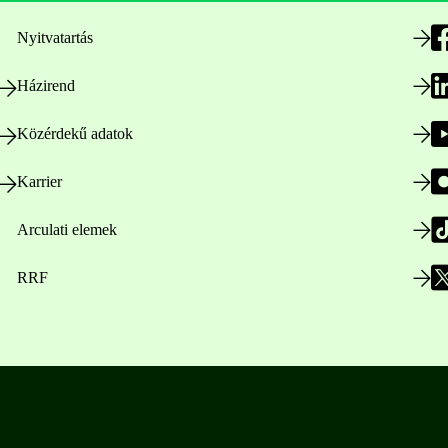
Nyitvatartás
Házirend
Közérdekű adatok
Karrier
Arculati elemek
RRF