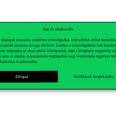
Süti és adatkezelés
 élmények biztosítása érdekében technológiákat, mint például sütiket használun
ormációk tárolására és/vagy elérésére. Ezekhez a technológiákhoz való hozzájár
teszi számunkra az olyan adatok feldolgozását, mint a böngészési magatartás va
k ezen az oldalon. A hozzájárulás megtagadása vagy visszavonása negatívan bef
funkciókat és jellemzőket.
Elfogad
Beállítások megtekintése