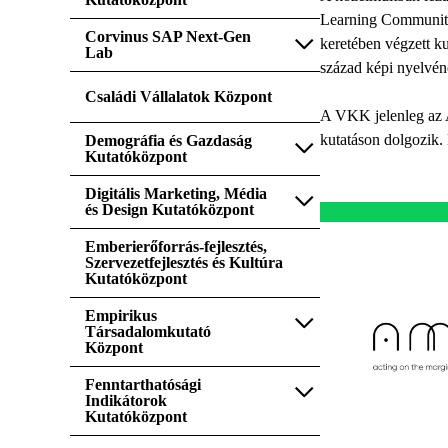
Learning Communiti
Corvinus SAP Next-Gen
keretében végzett k
Lab
század képi nyelvén
Családi Vállalatok Központ
A VKK jelenleg az A
kutatáson dolgozik. 
Demográfia és Gazdaság
Kutatóközpont
Digitális Marketing, Média
és Design Kutatóközpont
Emberierőforrás-fejlesztés,
Szervezetfejlesztés és Kultúra
Kutatóközpont
Empirikus
Társadalomkutató
Központ
Fenntarthatósági
Indikátorok
Kutatóközpont