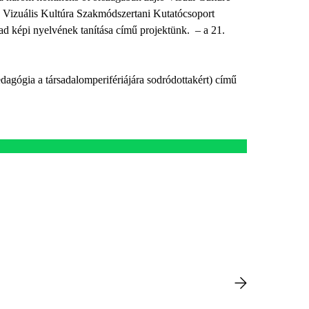
Vizuális Kultúra Szakmódszertani Kutatócsoport
ad képi nyelvének tanítása című projektünk. – a 21.
gógia a társadalomperifériájára sodródottakért) című