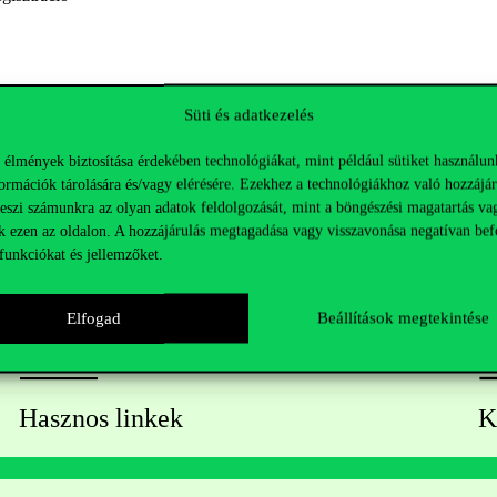
Süti és adatkezelés
 élmények biztosítása érdekében technológiákat, mint például sütiket használun
ormációk tárolására és/vagy elérésére. Ezekhez a technológiákhoz való hozzájár
teszi számunkra az olyan adatok feldolgozását, mint a böngészési magatartás va
k ezen az oldalon. A hozzájárulás megtagadása vagy visszavonása negatívan bef
funkciókat és jellemzőket.
Elfogad
Beállítások megtekintése
Hasznos linkek
K