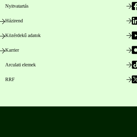
Nyitvatartás
Házirend
Közérdekű adatok
Karrier
Arculati elemek
RRF