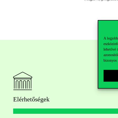
A legjobb
eszközinf
lehetővé 
azonosító
bizonyos 
Elérhetőségek