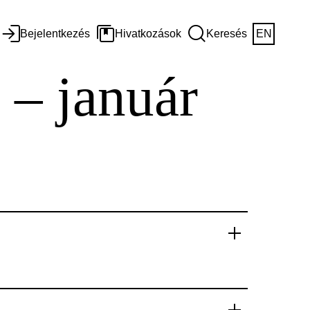
Bejelentkezés
Hivatkozások
Keresés
EN
 – január