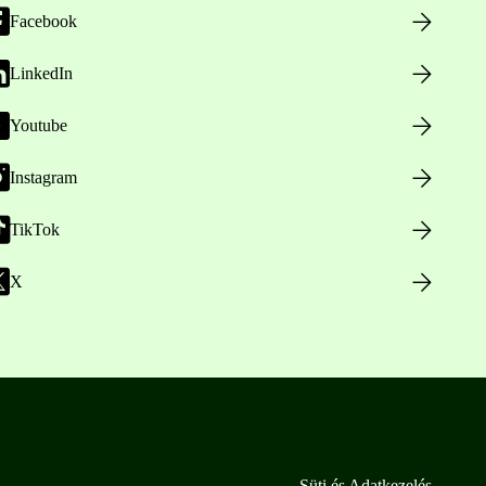
Facebook
LinkedIn
Youtube
Instagram
TikTok
X
Süti és Adatkezelés