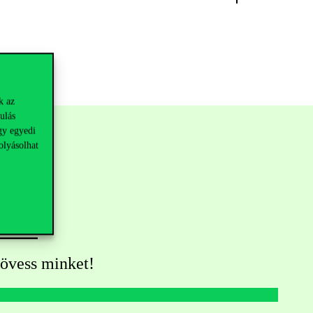
k az
ulás
gy egyedi
olyásolhat
övess minket!