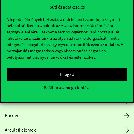
Süti és adatkezelés
A legjobb élmények biztosítása érdekében technológiákat, mint
például sütiket használunk az eszközinformációk tárolására
és/vagy elérésére. Ezekhez a technológiákhoz való hozzájárulás
lehetővé teszi számunkra az olyan adatok feldolgozását, mint a
böngészési magatartás vagy egyedi azonosítók ezen az oldalon. A
Hasznos linkek
hozzájárulás megtagadása vagy visszavonása negatívan
befolyásolhat bizonyos funkciókat és jellemzőket.
Nyitvatartás
Elfogad
Házirend
Beállítások megtekintése
Közérdekű adatok
Karrier
Arculati elemek