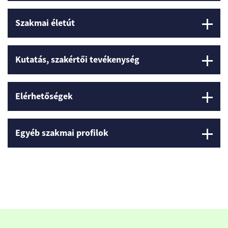
Szakmai életút
Kutatás, szakértői tevékenység
Elérhetőségek
Egyéb szakmai profilok