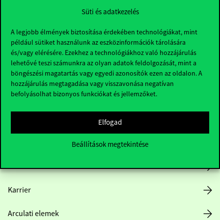
Süti és adatkezelés
A legjobb élmények biztosítása érdekében technológiákat, mint
például sütiket használunk az eszközinformációk tárolására
és/vagy elérésére. Ezekhez a technológiákhoz való hozzájárulás
lehetővé teszi számunkra az olyan adatok feldolgozását, mint a
böngészési magatartás vagy egyedi azonosítók ezen az oldalon. A
Hasznos linkek
hozzájárulás megtagadása vagy visszavonása negatívan
befolyásolhat bizonyos funkciókat és jellemzőket.
Nyitvatartás
Elfogad
Házirend
Beállítások megtekintése
Közérdekű adatok
Karrier
Arculati elemek