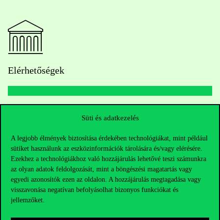
Elérhetőségek
Telefonszám:
+36 1 482 5000
Süti és adatkezelés
Kérdésed van a felvételivel kapcsolatban?
A legjobb élmények biztosítása érdekében technológiákat, mint például
sütiket használunk az eszközinformációk tárolására és/vagy elérésére.
Ezekhez a technológiákhoz való hozzájárulás lehetővé teszi számunkra
Oktatói elérhetőségek
az olyan adatok feldolgozását, mint a böngészési magatartás vagy
egyedi azonosítók ezen az oldalon. A hozzájárulás megtagadása vagy
HUB jelenlegi hallgatóinknak
visszavonása negatívan befolyásolhat bizonyos funkciókat és
jellemzőket.
Sajtó:
press@uni-corvinus.hu