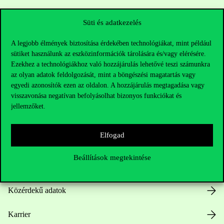
Sajtó:
press@uni-corvinus.hu
Süti és adatkezelés
A legjobb élmények biztosítása érdekében technológiákat, mint például
sütiket használunk az eszközinformációk tárolására és/vagy elérésére.
Ezekhez a technológiákhoz való hozzájárulás lehetővé teszi számunkra
az olyan adatok feldolgozását, mint a böngészési magatartás vagy
egyedi azonosítók ezen az oldalon. A hozzájárulás megtagadása vagy
visszavonása negatívan befolyásolhat bizonyos funkciókat és
Hasznos linkek
jellemzőket.
Elfogad
Nyitvatartás
Beállítások megtekintése
Házirend
Közérdekű adatok
Karrier