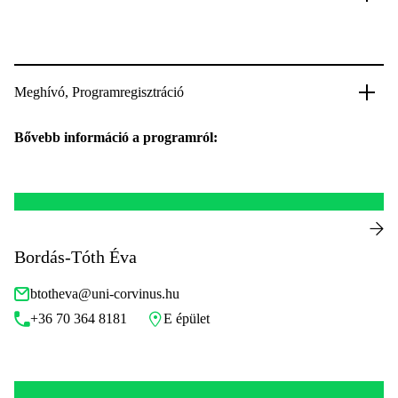
Meghívó, Programregisztráció
Bővebb információ a programról:
Bordás-Tóth Éva
btotheva@uni-corvinus.hu
+36 70 364 8181
E épület