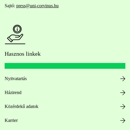
Sajtó:
press@uni-corvinus.hu
Hasznos linkek
Nyitvatartás
Házirend
Közérdekű adatok
Karrier