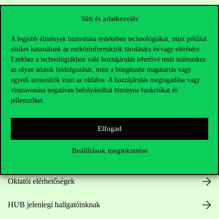
Süti és adatkezelés
A legjobb élmények biztosítása érdekében technológiákat, mint például
sütiket használunk az eszközinformációk tárolására és/vagy elérésére.
Ezekhez a technológiákhoz való hozzájárulás lehetővé teszi számunkra
az olyan adatok feldolgozását, mint a böngészési magatartás vagy
egyedi azonosítók ezen az oldalon. A hozzájárulás megtagadása vagy
Elérhetőségek
visszavonása negatívan befolyásolhat bizonyos funkciókat és
jellemzőket.
Elfogad
Telefonszám:
+36 1 482 5000
Beállítások megtekintése
Kérdésed van a felvételivel kapcsolatban?
Oktatói elérhetőségek
HUB jelenlegi hallgatóinknak