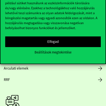
Hasznos linkek
például sütiket használunk az eszközinformációk tárolására
és/vagy elérésére. Ezekhez a technológiákhoz való hozzájárulás
lehetővé teszi számunkra az olyan adatok feldolgozását, mint a
böngészési magatartás vagy egyedi azonosítók ezen az oldalon. A
Nyitvatartás
hozzájárulás megtagadása vagy visszavonása negatívan
befolyásolhat bizonyos funkciókat és jellemzőket.
Házirend
Elfogad
Közérdekű adatok
Beállítások megtekintése
Karrier
Arculati elemek
RRF