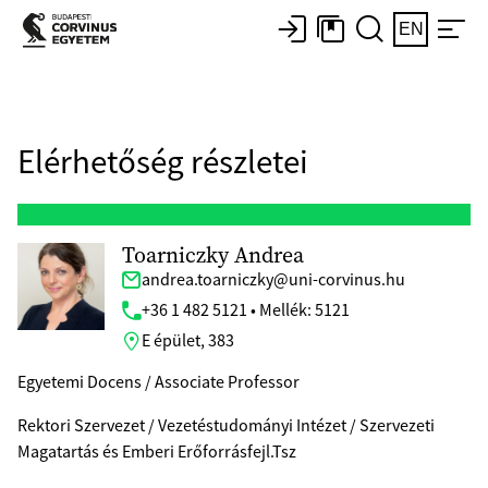
EN
Elérhetőség részletei
Toarniczky Andrea
andrea.toarniczky@uni-corvinus.hu
+36 1 482 5121 • Mellék: 5121
E épület, 383
Egyetemi Docens / Associate Professor
Rektori Szervezet / Vezetéstudományi Intézet / Szervezeti
Magatartás és Emberi Erőforrásfejl.Tsz