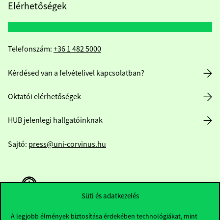
Elérhetőségek
Telefonszám:
+36 1 482 5000
Kérdésed van a felvételivel kapcsolatban?
Oktatói elérhetőségek
HUB jelenlegi hallgatóinknak
Sajtó:
press@uni-corvinus.hu
Süti és adatkezelés
A legjobb élmények biztosítása érdekében technológiákat, mint