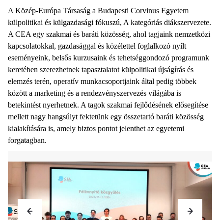
A Közép-Európa Társaság a Budapesti Corvinus Egyetem
külpolitikai és külgazdasági fókuszú, A kategóriás diákszervezete.
A CEA egy szakmai és baráti közösség, ahol tagjaink nemzetközi
kapcsolatokkal, gazdasággal és közélettel foglalkozó nyílt
eseményeink, belsős kurzusaink és tehetséggondozó programunk
keretében szerezhetnek tapasztalatot külpolitikai újságírás és
elemzés terén, operatív munkacsoportjaink által pedig többek
között a marketing és a rendezvényszervezés világába is
betekintést nyerhetnek. A tagok szakmai fejlődésének elősegítése
mellett nagy hangsúlyt fektetünk egy összetartó baráti közösség
kialakítására is, amely biztos pontot jelenthet az egyetemi
forgatagban.