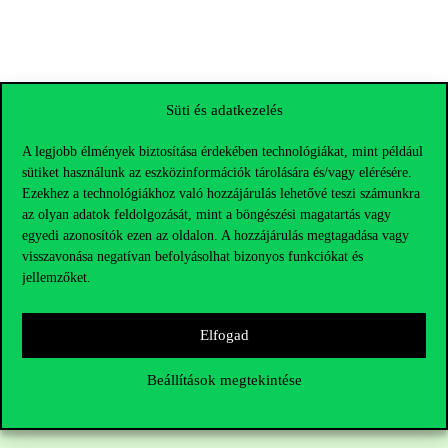
Süti és adatkezelés
A legjobb élmények biztosítása érdekében technológiákat, mint például
sütiket használunk az eszközinformációk tárolására és/vagy elérésére.
Ezekhez a technológiákhoz való hozzájárulás lehetővé teszi számunkra
az olyan adatok feldolgozását, mint a böngészési magatartás vagy
egyedi azonosítók ezen az oldalon. A hozzájárulás megtagadása vagy
visszavonása negatívan befolyásolhat bizonyos funkciókat és
jellemzőket.
Elérhetőségek
Elfogad
Beállítások megtekintése
Telefonszám:
+36 1 482 5000