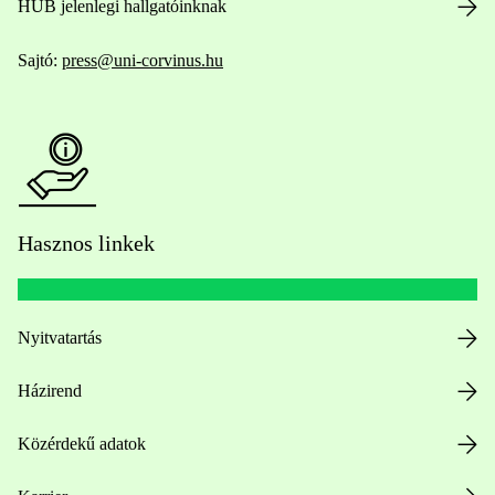
HUB jelenlegi hallgatóinknak
Sajtó:
press@uni-corvinus.hu
Hasznos linkek
Nyitvatartás
Házirend
Közérdekű adatok