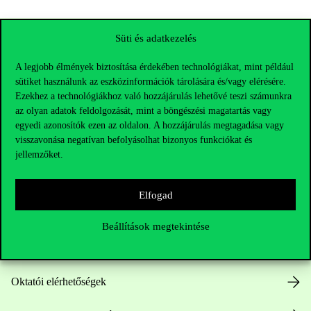
Süti és adatkezelés
A legjobb élmények biztosítása érdekében technológiákat, mint például
sütiket használunk az eszközinformációk tárolására és/vagy elérésére.
Ezekhez a technológiákhoz való hozzájárulás lehetővé teszi számunkra
az olyan adatok feldolgozását, mint a böngészési magatartás vagy
egyedi azonosítók ezen az oldalon. A hozzájárulás megtagadása vagy
visszavonása negatívan befolyásolhat bizonyos funkciókat és
Elérhetőségek
jellemzőket.
Elfogad
Telefonszám:
+36 1 482 5000
Beállítások megtekintése
Kérdésed van a felvételivel kapcsolatban?
Oktatói elérhetőségek