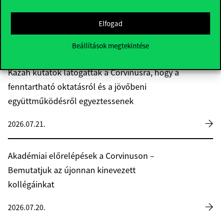
A Corvinus kutatója is helyet kapott a
Microsoft nemzetközi AI-kutatócsapatában
Elfogad
2026.07.21.
Beállítások megtekintése
Kazah kutatók látogattak a Corvinusra, hogy a
fenntartható oktatásról és a jövőbeni
együttműködésről egyeztessenek
2026.07.21.
Akadémiai előrelépések a Corvinuson –
Bemutatjuk az újonnan kinevezett
kollégáinkat
2026.07.20.