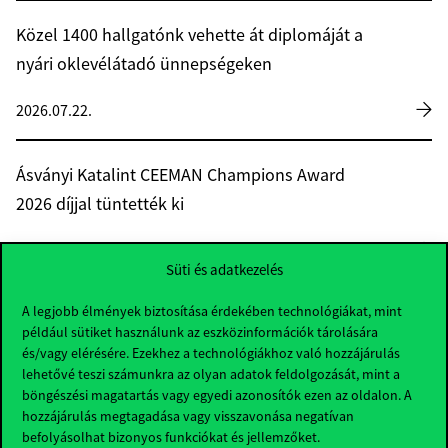
Közel 1400 hallgatónk vehette át diplomáját a
nyári oklevélátadó ünnepségeken
2026.07.22.
Ásványi Katalint CEEMAN Champions Award
2026 díjjal tüntették ki
2026.07.21.
Süti és adatkezelés
A legjobb élmények biztosítása érdekében technológiákat, mint
Elhunyt Kádár Béla közgazdász, a Corvinus
például sütiket használunk az eszközinformációk tárolására
díszdoktora
és/vagy elérésére. Ezekhez a technológiákhoz való hozzájárulás
lehetővé teszi számunkra az olyan adatok feldolgozását, mint a
2026.07.21.
böngészési magatartás vagy egyedi azonosítók ezen az oldalon. A
hozzájárulás megtagadása vagy visszavonása negatívan
befolyásolhat bizonyos funkciókat és jellemzőket.