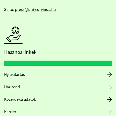
Sajtó:
press@uni-corvinus.hu
Hasznos linkek
Nyitvatartás
Házirend
Közérdekű adatok
Karrier