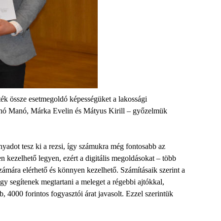
ék össze esetmegoldó képességüket a lakossági
énó Manó, Márka Evelin és Mátyus Kirill – győzelmük
yadot tesz ki a rezsi, így számukra még fontosabb az
n kezelhető legyen, ezért a digitális megoldásokat – több
zámára elérhető és könnyen kezelhető. Számításaik szerint a
gy segítenek megtartani a meleget a régebbi ajtókkal,
, 4000 forintos fogyasztói árat javasolt. Ezzel szerintük