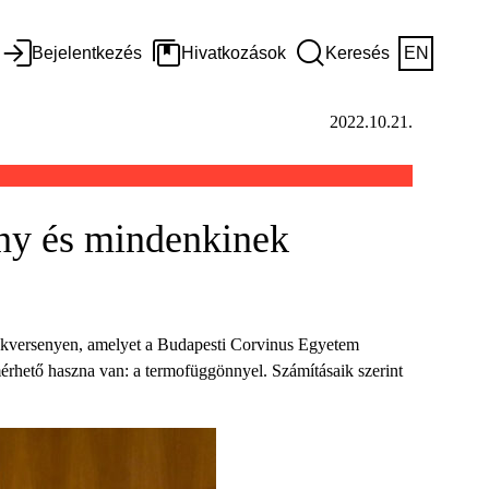
Bejelentkezés
Hivatkozások
Keresés
EN
2022.10.21.
ony és mindenkinek
diákversenyen, amelyet a Budapesti Corvinus Egyetem
érhető haszna van: a termofüggönnyel. Számításaik szerint