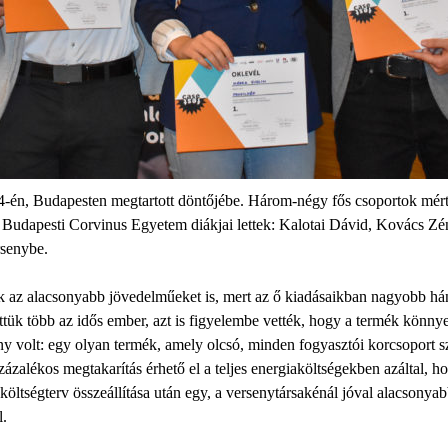
-én, Budapesten megtartott döntőjébe. Három-négy fős csoportok mért
a Budapesti Corvinus Egyetem diákjai lettek: Kalotai Dávid, Kovács Z
rsenybe.
k az alacsonyabb jövedelműeket is, mert az ő kiadásaikban nagyobb hán
ttük több az idős ember, azt is figyelembe vették, hogy a termék könnye
ny volt: egy olyan termék, amely olcsó, minden fogyasztói korcsoport s
alékos megtakarítás érhető el a teljes energiaköltségekben azáltal, ho
öltségterv összeállítása után egy, a versenytársakénál jóval alacsonyabb
l.