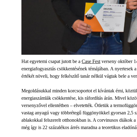
Hat egyetemi csapat jutott be a
Case Fest
verseny október 14
energiafogyasztás csökkentésének témájában. A nyertesek 
értékét növeli, hogy felkészítő tanár nélkül vágtak bele a ve
Megoldásukkal minden korcsoportot el kívántak érni, köztü
energiaszámlák csökkentése, kis ráfordítás árán. Mivel közö
versenyzővel ellentétben – elvetették. Ötletük a termofüggö
vastag anyagú vagy többrétegű függönyökkel gyorsan 2,5 száz
ablakokkal felszerelt otthonokban is. A corvinusos diákok a k
még így is 22 százalékos árrés maradna a teoretikus eladóná