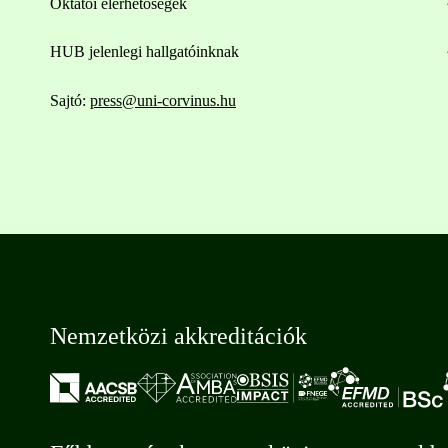
Oktatói elérhetőségek
HUB jelenlegi hallgatóinknak
Sajtó:
press@uni-corvinus.hu
Nemzetközi akkreditációk