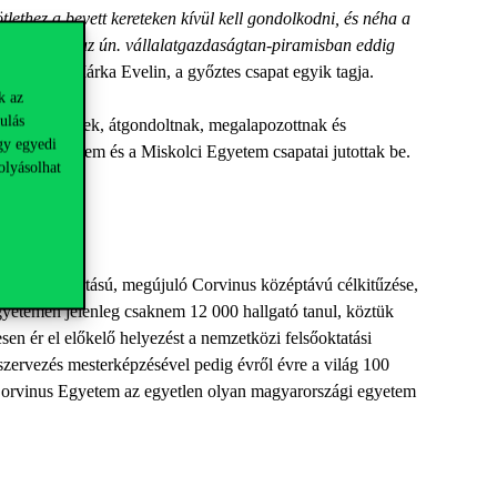
tlethez a bevett kereteken kívül kell gondolkodni, és néha a
 kurzusokon, az ún. vállalatgazdaságtan-piramisban eddig
– mondta Márka Evelin, a győztes csapat egyik tagja.
k az
ulás
ább érdekesnek, átgondoltnak, megalapozottnak és
gy egyedi
dományegyetem és a Miskolci Egyetem csapatai jutottak be.
olyásolhat
nyi fenntartású, megújuló Corvinus középtávú célkitűzése,
gyetemen jelenleg csaknem 12 000 hallgató tanul, köztük
en ér el előkelő helyezést a nemzetközi felsőoktatási
szervezés mesterképzésével pedig évről évre a világ 100
i Corvinus Egyetem az egyetlen olyan magyarországi egyetem