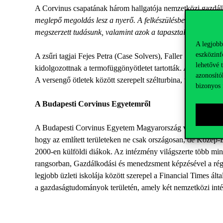
A Corvinus csapatának három hallgatója nemzetközi gazdál
meglepő megoldás lesz a nyerő. A felkészülésben sokat számí
megszerzett tudásunk, valamint azok a tapasztalatok is, am
A legjobb
eszközinf
A zsűri tagjai Fejes Petra (Case Solvers), Faller Szabolcs
lehetővé 
kidolgozottnak a termofüggönyötletet tartották. A döntőbe
azonosító
A versengő ötletek között szerepelt szélturbina, többféle 
bizonyos 
A Budapesti Corvinus Egyetemről
A Budapesti Corvinus Egyetem Magyarország vezető egyetem
hogy az említett területeken ne csak országosan, de Közép-
2000-en külföldi diákok. Az intézmény világszerte több min
rangsorban, Gazdálkodási és menedzsment képzésével a régió
legjobb üzleti iskolája között szerepel a Financial Times 
a gazdaságtudományok területén, amely két nemzetközi i