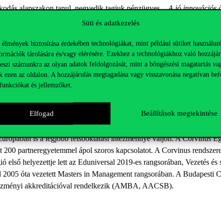
kodás alapszakon tanul, negyedik tagjuk pénzügyes.
„A jó innovációs ö
tott az alapszakos üzleti esetoldással foglalkozó speciális corvinusos
Süti és adatkezelés
elyekhez a Corvinus Consulting Club diákszervezet tagjaként jutottunk”
 élmények biztosítása érdekében technológiákat, mint például sütiket használun
ormációk tárolására és/vagy elérésére. Ezekhez a technológiákhoz való hozzájár
 (MVM Next) és Schannen Frigyes (Roland Berger) voltak, akik a legink
teszi számunkra az olyan adatok feldolgozását, mint a böngészési magatartás va
 a Corvinus mellett a Budapesti Gazdasági Egyetem, a Babes-Bolyai Tu
k ezen az oldalon. A hozzájárulás megtagadása vagy visszavonása negatívan bef
okosotthon-megoldás, fogyasztásmérők és napelemnyeremény-betét is.
funkciókat és jellemzőket.
Elfogad
Beállítások megtekintése
e a gazdasági és társadalomtudományi képzések területén. Az alapítvá
Európában is a legjobb felsőoktatási intézménnyé váljon. A Corvinus E
t 200 partneregyetemmel ápol szoros kapcsolatot. A Corvinus rendszeres
 első helyezettje lett az Eduniversal 2019-es rangsorában, Vezetés és 
által 2005 óta vezetett Masters in Management rangsorában. A Budapest
ntézményi akkreditációval rendelkezik (AMBA, AACSB).