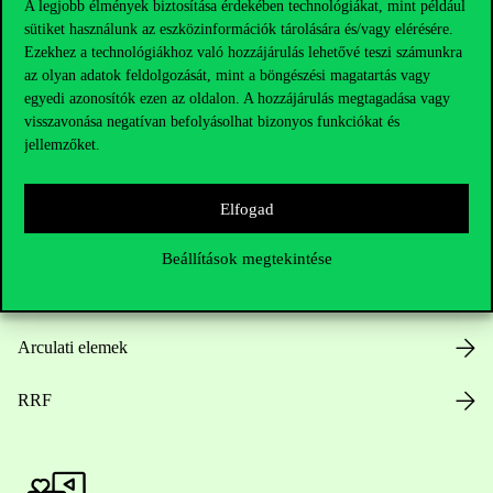
A legjobb élmények biztosítása érdekében technológiákat, mint például
sütiket használunk az eszközinformációk tárolására és/vagy elérésére.
Hasznos linkek
Ezekhez a technológiákhoz való hozzájárulás lehetővé teszi számunkra
az olyan adatok feldolgozását, mint a böngészési magatartás vagy
egyedi azonosítók ezen az oldalon. A hozzájárulás megtagadása vagy
visszavonása negatívan befolyásolhat bizonyos funkciókat és
Nyitvatartás
jellemzőket.
Házirend
Elfogad
Közérdekű adatok
Beállítások megtekintése
Karrier
Arculati elemek
RRF