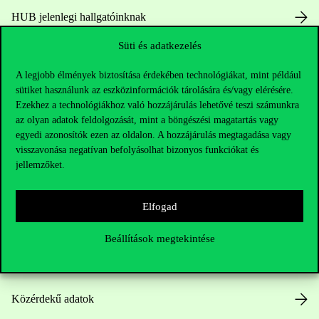
HUB jelenlegi hallgatóinknak
Süti és adatkezelés
Sajtó:
press@uni-corvinus.hu
A legjobb élmények biztosítása érdekében technológiákat, mint például
sütiket használunk az eszközinformációk tárolására és/vagy elérésére.
Ezekhez a technológiákhoz való hozzájárulás lehetővé teszi számunkra
az olyan adatok feldolgozását, mint a böngészési magatartás vagy
egyedi azonosítók ezen az oldalon. A hozzájárulás megtagadása vagy
visszavonása negatívan befolyásolhat bizonyos funkciókat és
jellemzőket.
Hasznos linkek
Elfogad
Nyitvatartás
Beállítások megtekintése
Házirend
Közérdekű adatok