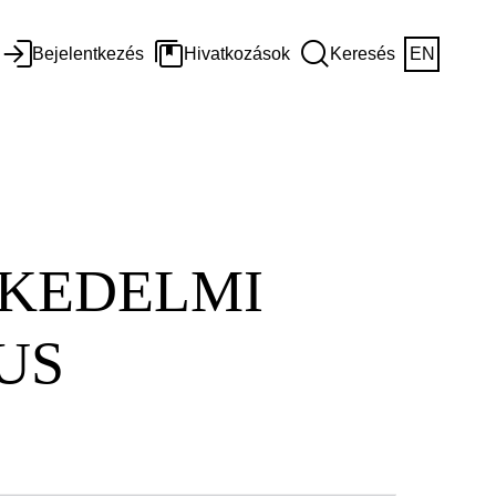
Bejelentkezés
Hivatkozások
Keresés
EN
SKEDELMI
US