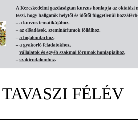
A Kereskedelmi gazdaságtan kurzus honlapja az oktatási m
teszi, hogy hallgatók helytől és időtől függetlenül hozzáfér
– a kurzus tematikájához,
– az előadások, szemináriumok fóliáihoz,
–
a fogalomtárhoz
,
–
a gyakorló feladatokhoz
,
–
vállalatok és egyéb szakmai fórumok honlapjaihoz
,
–
szakirodalomhoz
.
. TAVASZI FÉLÉV
e