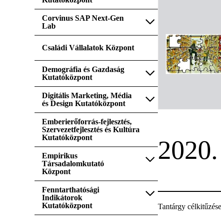
Corvinus SAP Next-Gen
Lab
Családi Vállalatok Központ
Demográfia és Gazdaság
Kutatóközpont
Digitális Marketing, Média
és Design Kutatóközpont
Emberierőforrás-fejlesztés,
Szervezetfejlesztés és Kultúra
Kutatóközpont
2020
Empirikus
Társadalomkutató
Központ
Fenntarthatósági
Indikátorok
Kutatóközpont
Tantárgy célkitűzés