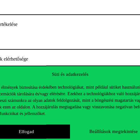
értékelése
ak elérhetősége
Süti és adatkezelés
 élmények biztosítása érdekében technológiákat, mint például sütiket használun
ormációk tárolására és/vagy elérésére. Ezekhez a technológiákhoz való hozzájár
bi erőforrások
teszi számunkra az olyan adatok feldolgozását, mint a böngészési magatartás va
k ezen az oldalon. A hozzájárulás megtagadása vagy visszavonása negatívan bef
funkciókat és jellemzőket.
Elfogad
Beállítások megtekintése