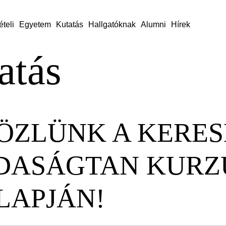
ételi
Egyetem
Kutatás
Hallgatóknak
Alumni
Hírek
atás
ÖZLÜNK A KERE
DASÁGTAN KURZ
LAPJÁN!