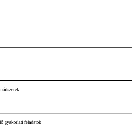
i módszerek
ő gyakorlati feladatok