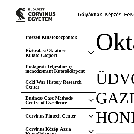
Gólyáknak
Képzés
Felv
Okt
Intézeti Kutatóközpontok
Biztosítási Oktató és
Kutató Csoport
Budapesti Teljesítmény-
menedzsment Kutatóközpont
ÜDV
Cold War History Research
Center
GAZ
Business Case Methods
Centre of Excellence
HON
Corvinus Fintech Center
Corvinus Közép-Ázsia
Kutatóközpont