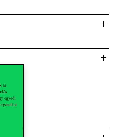
k az
ulás
gy egyedi
olyásolhat