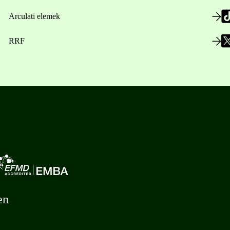
Arculati elemek
RRF
en