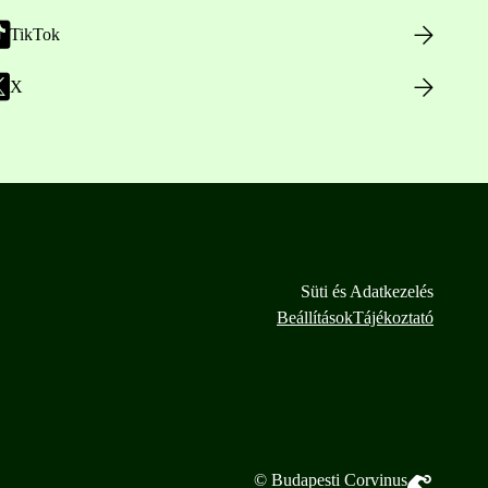
TikTok
X
Süti és Adatkezelés
Beállítások
Tájékoztató
© Budapesti Corvinus