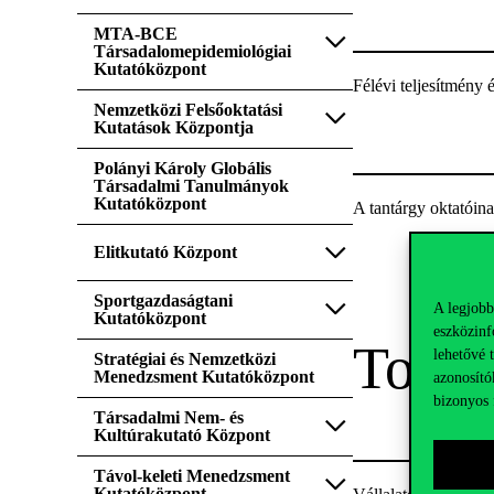
MTA-BCE
Társadalomepidemiológiai
Kutatóközpont
Félévi teljesítmény 
Nemzetközi Felsőoktatási
Kutatások Központja
Polányi Károly Globális
Társadalmi Tanulmányok
Kutatóközpont
A tantárgy oktatóin
Elitkutató Központ
Sportgazdaságtani
A legjobb
Kutatóközpont
eszközinf
Továb
lehetővé 
Stratégiai és Nemzetközi
Menedzsment Kutatóközpont
azonosító
bizonyos 
Társadalmi Nem- és
Kultúrakutató Központ
Távol-keleti Menedzsment
Kutatóközpont