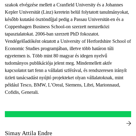
szakok elvégzése mellett a Cranfield University és a Johannes
Kepler Universität (Linz) keretein belül folytatott tanulmányokat,
később kutatási ösztöndíjjal pedig a Passau Universität-en és a
Coppenhagen Business School-on szerzett nemzetközi
tapasztalatokat. 2006-ban szerzett PhD fokozatot.
Vendégelőadóként oktatott a University of Herfordshire School of
Economic Studies programjában, illetve több határon túli
egyetemen is. Több mint 80 magyar és idegen nyelvű
tudományos publikációja jelent meg. Mindemellett aktív
kapcsolatot tart fenn a vállalati szférával, és rendszeresen irányít
üzleti tanácsadást nyújtó projekteket olyan vállalatoknak, mint
például Tesco, BMW, L’Oreal, Siemens, Libri, Marionnaud,
Cofidis, Generali.
Simay Attila Endre