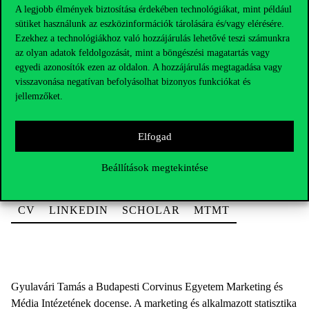
A legjobb élmények biztosítása érdekében technológiákat, mint például
sütiket használunk az eszközinformációk tárolására és/vagy elérésére.
Dr. Gyulavári Tamás
Ezekhez a technológiákhoz való hozzájárulás lehetővé teszi számunkra
az olyan adatok feldolgozását, mint a böngészési magatartás vagy
tamas.gyulavari@uni-corvinus.hu
egyedi azonosítók ezen az oldalon. A hozzájárulás megtagadása vagy
visszavonása negatívan befolyásolhat bizonyos funkciókat és
+36 1 482 5410 • Mellék: 5410
jellemzőket.
E épület, 357
Habilitált egyetemi docens / Habilitated Associate Professor
Elfogad
Rektori Szervezet / Marketing- és
Kommunikációtudományi Intézet / Interkulturális
Beállítások megtekintése
Marketing és Fogyasztói Magatartás
CV
LINKEDIN
SCHOLAR
MTMT
Gyulavári Tamás a Budapesti Corvinus Egyetem Marketing és
Média Intézetének docense. A marketing és alkalmazott statisztika