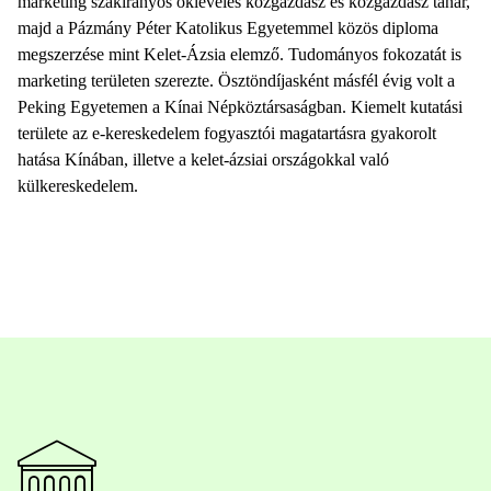
marketing szakirányos okleveles közgazdász és közgazdász tanár,
majd a Pázmány Péter Katolikus Egyetemmel közös diploma
megszerzése mint Kelet-Ázsia elemző. Tudományos fokozatát is
marketing területen szerezte. Ösztöndíjasként másfél évig volt a
Peking Egyetemen a Kínai Népköztársaságban. Kiemelt kutatási
területe az e-kereskedelem fogyasztói magatartásra gyakorolt
hatása Kínában, illetve a kelet-ázsiai országokkal való
külkereskedelem.