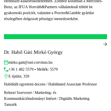
élelmiszer-kiskereskedelemben. Zombor korábban a Mercedes-
Benz, az IFUA Horváth&Partners vállalatoknál töltött be
gyakornoki pozíciót, valamint a Procter&Gamble gyártási
részlegében dolgozott pénzügyi menedzserként.
Dr. Habil Gáti Mirkó György
mirko.gati@uni-corvinus.hu
+36 1 482 5579 • Mellék: 5579
E épület, 359
Habilitált egyetemi docens / Habilitated Associate Professor
Rektori Szervezet / Marketing- és
Kommunikációtudományi Intézet / Digitális Marketing
Tanszék