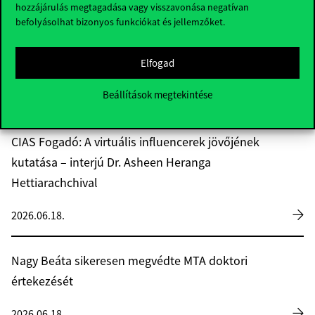
hozzájárulás megtagadása vagy visszavonása negatívan
CEEPUS Green Hackathon 2026: Kilenc csapat
befolyásolhat bizonyos funkciókat és jellemzőket.
keresett megoldásokat a fenntartható divat
Elfogad
kihívásaira
Beállítások megtekintése
2026.06.18.
CIAS Fogadó: A virtuális influencerek jövőjének
kutatása – interjú Dr. Asheen Heranga
Hettiarachchival
2026.06.18.
Nagy Beáta sikeresen megvédte MTA doktori
értekezését
2026.06.18.