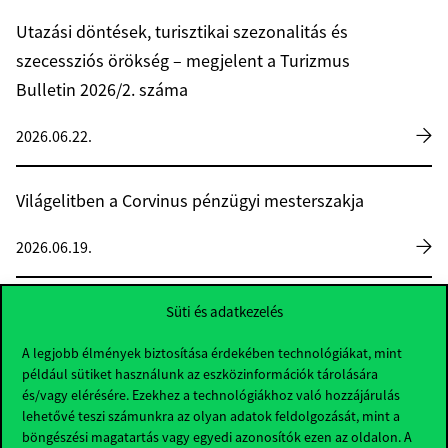
Utazási döntések, turisztikai szezonalitás és
szecessziós örökség – megjelent a Turizmus
Bulletin 2026/2. száma
2026.06.22.
Világelitben a Corvinus pénzügyi mesterszakja
2026.06.19.
Lengyel Balázs kutatónk a Telexen: Az
Süti és adatkezelés
innováció és mesterséges intelligencia
A legjobb élmények biztosítása érdekében technológiákat, mint
korában is számít, hol élünk
például sütiket használunk az eszközinformációk tárolására
és/vagy elérésére. Ezekhez a technológiákhoz való hozzájárulás
2026.06.19.
lehetővé teszi számunkra az olyan adatok feldolgozását, mint a
böngészési magatartás vagy egyedi azonosítók ezen az oldalon. A