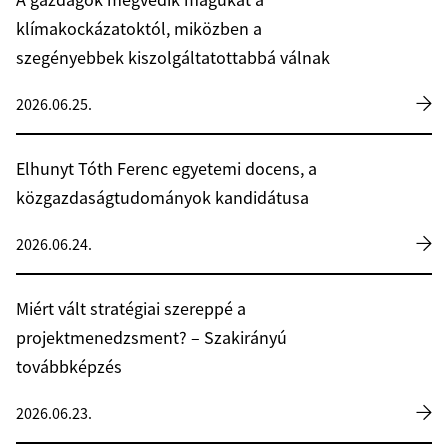
A gazdagok megvédik magukat a
klímakockázatoktól, miközben a
szegényebbek kiszolgáltatottabbá válnak
2026.06.25.
Elhunyt Tóth Ferenc egyetemi docens, a
közgazdaságtudományok kandidátusa
2026.06.24.
Miért vált stratégiai szereppé a
projektmenedzsment? – Szakirányú
továbbképzés
2026.06.23.