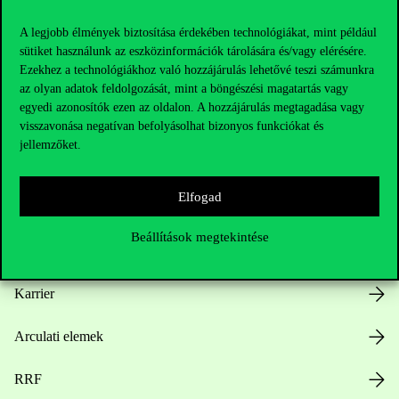
A legjobb élmények biztosítása érdekében technológiákat, mint például
sütiket használunk az eszközinformációk tárolására és/vagy elérésére.
Ezekhez a technológiákhoz való hozzájárulás lehetővé teszi számunkra
Hasznos linkek
az olyan adatok feldolgozását, mint a böngészési magatartás vagy
egyedi azonosítók ezen az oldalon. A hozzájárulás megtagadása vagy
visszavonása negatívan befolyásolhat bizonyos funkciókat és
jellemzőket.
Nyitvatartás
Elfogad
Házirend
Beállítások megtekintése
Közérdekű adatok
Karrier
Arculati elemek
RRF