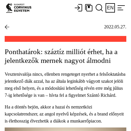
EN
2022.05.27.
Ponthatárok: száztíz milliót érhet, ha a
jelentkezők mernek nagyot álmodni
Vesztenivalója nincs, ellenben rengeteget nyerhet a felsőoktatásba
jelentkező diák azzal, ha az általa leginkább vágyott szakot jelöli
meg első helyen, és a módosítási lehetőség révén erre még július
7-ig lehetősége is van – hívta fel a figyelmet Szántó Richárd.
Ha a döntés bejön, akkor a hazai és nemzetközi
kapcsolatrendszer, az angol nyelvű képzések, és a brand előnyeit
is élethosszig élvezhetik a diákok a munkaerőpiacon.