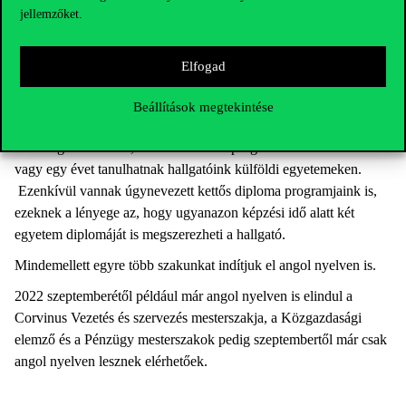
Kapcsolatok itthon és külföldön
jellemzőket.
Szántó Richárd szerint a diákok későbbi szakmai karrierjében is
Elfogad
sokat számít a Corvinuson megszerezhető kapcsolatrendszer,
ahogy a nemzetközi kitekintés lehetősége is.
Beállítások megtekintése
„A Corvinus több száz egyetemmel áll kapcsolatban Európában
és a tengerentúlon is, különböző csereprogramok keretében fél
vagy egy évet tanulhatnak hallgatóink külföldi egyetemeken.
Ezenkívül vannak úgynevezett kettős diploma programjaink is,
ezeknek a lényege az, hogy ugyanazon képzési idő alatt két
egyetem diplomáját is megszerezheti a hallgató.
Mindemellett egyre több szakunkat indítjuk el angol nyelven is.
2022 szeptemberétől például már angol nyelven is elindul a
Corvinus Vezetés és szervezés mesterszakja, a Közgazdasági
elemző és a Pénzügy mesterszakok pedig szeptembertől már csak
angol nyelven lesznek elérhetőek.