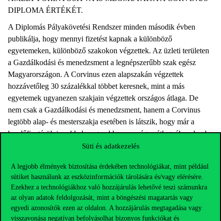
DIPLOMA ÉRTÉKÉT.
A Diplomás Pályakövetési Rendszer minden második évben
publikálja, hogy mennyi fizetést kapnak a különböző
egyetemeken, különböző szakokon végzettek. Az üzleti területen
a Gazdálkodási és menedzsment a legnépszerűbb szak egész
Magyarországon. A Corvinus ezen alapszakán végzettek
hozzávetőleg 30 százalékkal többet keresnek, mint a más
egyetemek ugyanezen szakjain végzettek országos átlaga. De
nem csak a Gazdálkodási és menedzsment, hanem a Corvinus
legtöbb alap- és mesterszakja esetében is látszik, hogy már a
kezdőfizetésük is sokkal magasabb az országos átlagnál azoknak,
akik Corvinus-diplomával a zsebükben vágtak neki a
Süti és adatkezelés
munkaerőpiacnak. „Az elérhető országos adatokból kiszámoltuk,
A legjobb élmények biztosítása érdekében technológiákat, mint például
hogy egy teljes szakmai életút során akár 110 millió forintnyi
sütiket használunk az eszközinformációk tárolására és/vagy elérésére.
előnyre is szert tehetnek a nálunk végzettek” – hangsúlyozta a
Ezekhez a technológiákhoz való hozzájárulás lehetővé teszi számunkra
dékán.
az olyan adatok feldolgozását, mint a böngészési magatartás vagy
egyedi azonosítók ezen az oldalon. A hozzájárulás megtagadása vagy
visszavonása negatívan befolyásolhat bizonyos funkciókat és