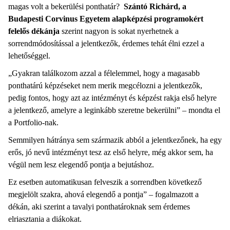
magas volt a bekerülési ponthatár?
Szántó Richárd, a
Budapesti Corvinus Egyetem alapképzési programokért
felelős dékánja
szerint nagyon is sokat nyerhetnek a
sorrendmódosítással a jelentkezők, érdemes tehát élni ezzel a
lehetőséggel.
„Gyakran találkozom azzal a félelemmel, hogy a magasabb
ponthatárú képzéseket nem merik megcélozni a jelentkezők,
pedig fontos, hogy azt az intézményt és képzést rakja első helyre
a jelentkező, amelyre a leginkább szeretne bekerülni” – mondta el
a Portfolio-nak.
Semmilyen hátránya sem származik abból a jelentkezőnek, ha egy
erős, jó nevű intézményt tesz az első helyre, még akkor sem, ha
végül nem lesz elegendő pontja a bejutáshoz.
Ez esetben automatikusan felveszik a sorrendben következő
megjelölt szakra, ahová elegendő a pontja” – fogalmazott a
dékán, aki szerint a tavalyi ponthatároknak sem érdemes
elriasztania a diákokat.