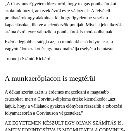
„A Corvinus Egyetem híres arról, hogy magas ponthatárokat
szoktunk húzni, ám ezek évről évre változnak. A felvételi
ponthatárok úgy alakulnak ki, hogy figyelembe veszik a
kapacitásokat, illetve a jelentkezők pontjait. Mivel a jelentkezők
száma évről évre változik, a ponthatárok is módosulhatnak.
Ezért a legjobb stratégia az, ha mindenki első helyre teszi a
vágyott álomszakot és így maximalizálja esélyét a bejutásra
–mondja Szántó Richárd.
A munkaerőpiacon is megtérül
A dékán szerint azért is érdemes megcélozni a magasabb
csúcsokat, mert a Corvinus-diploma értéke kiemelkedő: „azt
látjuk, hogy a vállalatok gyakran előnyben részesítik a toborzási
folyamat során a Corvinuson végzetteket.”
AZ EGYETEMEN KÉSZÜLT EGY OLYAN SZÁMÍTÁS IS,
AMELY FORINTOSÍTVA IS MEGMUTATJA A CORVINUS-