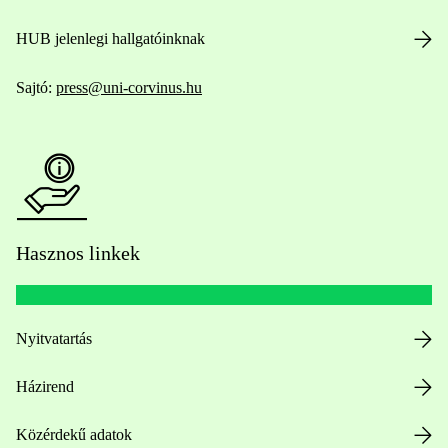
HUB jelenlegi hallgatóinknak
Sajtó:
press@uni-corvinus.hu
Hasznos linkek
Nyitvatartás
Házirend
Közérdekű adatok