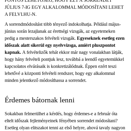
FONTOS LEHETŐSÉG, HOGY EZT A SORRENDET
JÚLIUS 7-IG EGY ALKALOMMAL MÓDOSÍTANI LEHET
A FELVI.HU-N.
A sorrendmódosítást több tényező indokolhatja. Például május-
június során lezajlanak az érettségi vizsgák, az egyetemeken
pedig a mesterszakos felvételi vizsgák.
Egyeseknek esetleg ezen
időszak alatt sikerül egy nyelvvizsga, amiért pluszpontot
kapnak.
A felvételizők tehát ekkor már nagy vonalakban látják,
hogy hány felvételi pontjuk lesz, továbbá a leendő egyetemükkel
kapcsolatos elvárásaik is konkretizálódnak. Éppen ezért teszi
lehetővé a központi felvételi rendszer, hogy egy alkalommal
minden jelentkező módosíthassa a sorrendet.
Érdemes bátornak lenni
Sokakban felmerülhet a kérdés, hogy érdemes-e a február óta
eltelt időszak fejleményeinek fényében sorrendet módosítani?
Esetleg olyan elitszakot tenni az első helyre, ahová tavaly nagyon