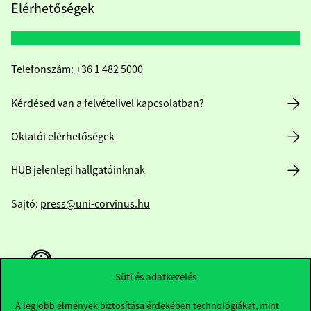
Elérhetőségek
Telefonszám:
+36 1 482 5000
Kérdésed van a felvételivel kapcsolatban?
Oktatói elérhetőségek
HUB jelenlegi hallgatóinknak
Sajtó:
press@uni-corvinus.hu
Süti és adatkezelés
A legjobb élmények biztosítása érdekében technológiákat, mint