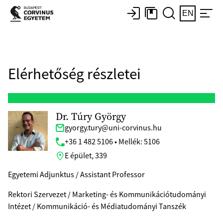
EN
Elérhetőség részletei
Dr. Túry György
gyorgy.tury@uni-corvinus.hu
+36 1 482 5106 • Mellék: 5106
E épület, 339
Egyetemi Adjunktus / Assistant Professor
Rektori Szervezet / Marketing- és Kommunikációtudományi
Intézet / Kommunikáció- és Médiatudományi Tanszék