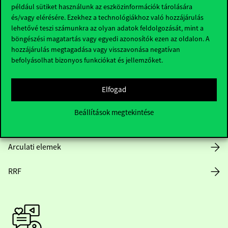
Hasznos linkek
például sütiket használunk az eszközinformációk tárolására
és/vagy elérésére. Ezekhez a technológiákhoz való hozzájárulás
lehetővé teszi számunkra az olyan adatok feldolgozását, mint a
böngészési magatartás vagy egyedi azonosítók ezen az oldalon. A
Nyitvatartás
hozzájárulás megtagadása vagy visszavonása negatívan
befolyásolhat bizonyos funkciókat és jellemzőket.
Házirend
Elfogad
Közérdekű adatok
Beállítások megtekintése
Karrier
Arculati elemek
RRF