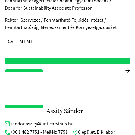
Fenntarthatóságért felelős dékán, Egyetemi docens /
Dean for Sustainability Associate Professor
Rektori Szervezet / Fenntartható Fejlődés Intézet /
Fenntarthatósági Menedzsment és Környezetgazdaságt
CV
MTMT
Ászity Sándor
sandor.aszity@uni-corvinus.hu
+36 1 482 7751 • Mellék: 7751
C épület, BIK labor