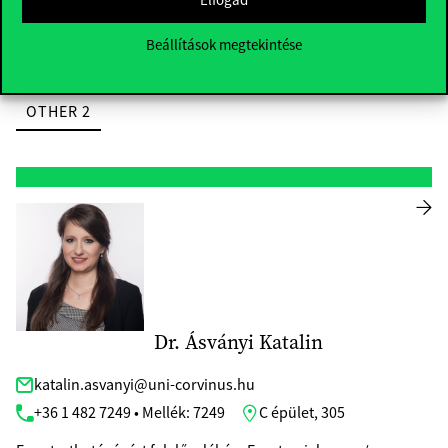
Rektori Szervezet / Adatelemzés és Informatika Intézet
Beállítások megtekintése
LINKEDIN
SCHOLAR
MTMT
OTHER 1
OTHER 2
Dr. Ásványi Katalin
katalin.asvanyi@uni-corvinus.hu
+36 1 482 7249 • Mellék: 7249
C épület, 305