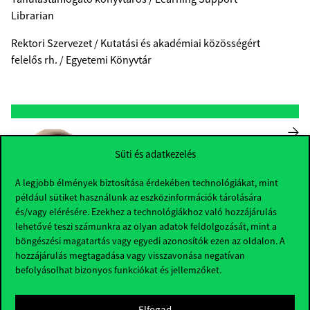
Librarian
Rektori Szervezet / Kutatási és akadémiai közösségért
felelős rh. / Egyetemi Könyvtár
Süti és adatkezelés
A legjobb élmények biztosítása érdekében technológiákat, mint
például sütiket használunk az eszközinformációk tárolására
és/vagy elérésére. Ezekhez a technológiákhoz való hozzájárulás
Dr. Asemi Asefeh
lehetővé teszi számunkra az olyan adatok feldolgozását, mint a
böngészési magatartás vagy egyedi azonosítók ezen az oldalon. A
asemi.asefeh@uni-corvinus.hu
hozzájárulás megtagadása vagy visszavonása negatívan
befolyásolhat bizonyos funkciókat és jellemzőket.
Sóház, 125
Egyetemi Docens / Associate Professor
Elfogad