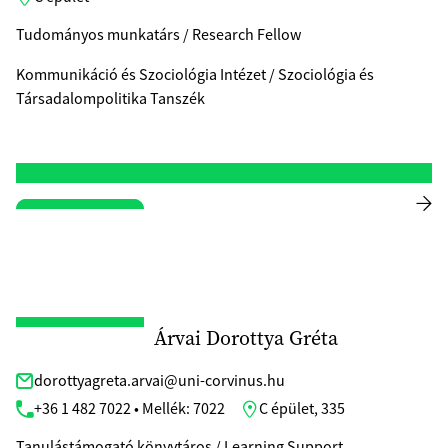
Tudományos munkatárs / Research Fellow
Kommunikáció és Szociológia Intézet / Szociológia és
Társadalompolitika Tanszék
Árvai Dorottya Gréta
dorottyagreta.arvai@uni-corvinus.hu
+36 1 482 7022 • Mellék: 7022
C épület, 335
Tanulástámogató könyvtáros / Learning Support