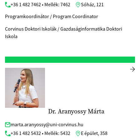
+36 1 482 7462 • Mellék: 7462
Sóház, 121
Programkoordinátor / Program Coordinator
Corvinus Doktori Iskolák / Gazdaságinformatika Doktori
Iskola
Dr. Aranyossy Márta
marta.aranyossy@uni-corvinus.hu
+36 1 482 5432 • Mellék: 5432
E épület, 358