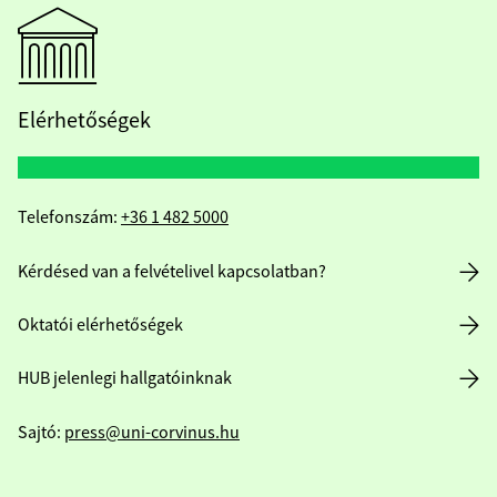
Elérhetőségek
Telefonszám:
+36 1 482 5000
Kérdésed van a felvételivel kapcsolatban?
Oktatói elérhetőségek
HUB jelenlegi hallgatóinknak
Sajtó:
press@uni-corvinus.hu