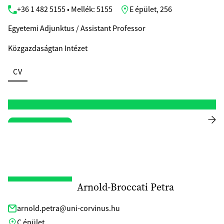
+36 1 482 5155 • Mellék: 5155
E épület, 256
Egyetemi Adjunktus / Assistant Professor
Közgazdaságtan Intézet
CV
Arnold-Broccati Petra
arnold.petra@uni-corvinus.hu
C épület