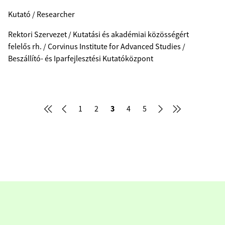
Kutató / Researcher
Rektori Szervezet / Kutatási és akadémiai közösségért
felelős rh. / Corvinus Institute for Advanced Studies /
Beszállító- és Iparfejlesztési Kutatóközpont
3
1
2
4
5