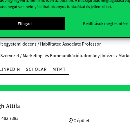
ás vagy egyedi azonosítók ezen az oldalon. A hozzájárulás megtagadása va
nása negatívan befolyásolhat bizonyos funkciókat és jellemzőket.
abil Agárdi Irma
Elfogad
Beállítások megtekintése
.agardi@uni-corvinus.hu
 482 5275 • Mellék: 5275
E épület, 355a
ált egyetemi docens / Habilitated Associate Professor
 Szervezet / Marketing- és Kommunikációtudományi Intézet / Ma
LINKEDIN
SCHOLAR
MTMT
gh Attila
1 482 7383
C épület