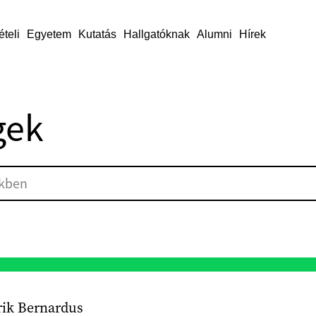
ételi
Egyetem
Kutatás
Hallgatóknak
Alumni
Hírek
gek
rik Bernardus