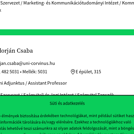
 Szervezet / Marketing- és Kommunikációtudományi Intézet / Kom
k
dorján Csaba
jan.csaba@uni-corvinus.hu
 482 5031 • Mellék: 5031
E épület, 315
i Adjunktus / Assistant Professor
 Szervezet / Számviteli és Jogi Intézet / Számvitel Tanszék
Süti és adatkezelés
b élmények biztosítása érdekében technológiákat, mint például sütiket has
információk tárolására és/vagy elérésére. Ezekhez a technológiákhoz való
lás lehetővé teszi számunkra az olyan adatok feldolgozását, mint a böngés