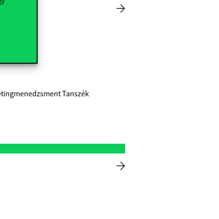
gy
rketingmenedzsment Tanszék