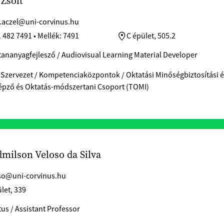
 Zsolt
t.aczel@uni-corvinus.hu
 482 7491 • Mellék: 7491
C épület, 505.2
tananyagfejlesző / Audiovisual Learning Material Developer
 Szervezet / Kompetenciaközpontok / Oktatási Minőségbiztosítási és
pző és Oktatás-módszertani Csoport (TOMI)
dmilson Veloso da Silva
so@uni-corvinus.hu
let, 339
us / Assistant Professor