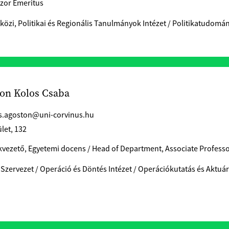
zor Emeritus
özi, Politikai és Regionális Tanulmányok Intézet / Politikatudomá
on Kolos Csaba
s.agoston@uni-corvinus.hu
let, 132
vezető, Egyetemi docens / Head of Department, Associate Profess
 Szervezet / Operáció és Döntés Intézet / Operációkutatás és Akt