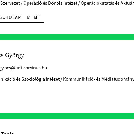
 Szervezet / Operáció és Döntés Intézet / Operációkutatás és Akt
SCHOLAR
MTMT
cs György
gy.acs@uni-corvinus.hu
ikáció és Szociológia Intézet / Kommunikáció- és Médiatudomány