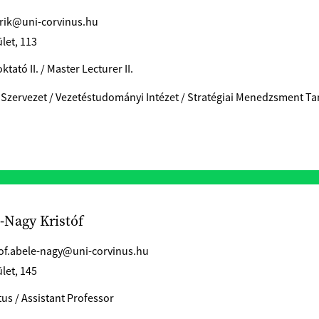
erik@uni-corvinus.hu
let, 113
tató II. / Master Lecturer II.
 Szervezet / Vezetéstudományi Intézet / Stratégiai Menedzsment T
-Nagy Kristóf
tof.abele-nagy@uni-corvinus.hu
let, 145
us / Assistant Professor