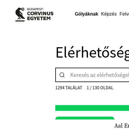
Gólyáknak
Képzés
Felv
Elérhetősé
1294 TALÁLAT
1 / 130 OLDAL
Aal E