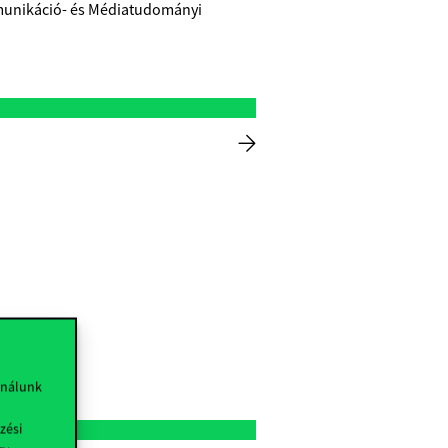
munikáció- és Médiatudományi
ználunk
zési