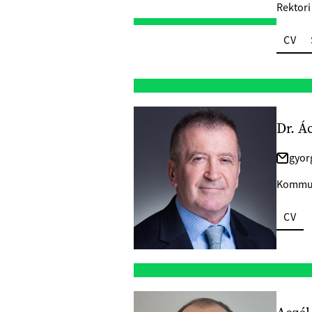
Rektori
CV
Dr. Á
gyor
Kommun
CV