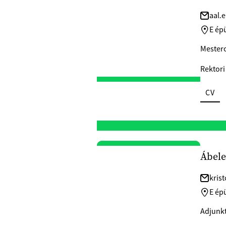
aal.
E épü
Mesterok
Rektori
CV
Ábele
kris
E épü
Adjunkt