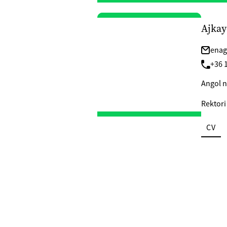
Ajkay
enag
+36 1
Angol n
Rektori
CV