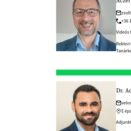
Aczél
zsol
+36 1
Videós 
Rektori
Tanárké
Dr. A
velo
E épü
Adjunkt