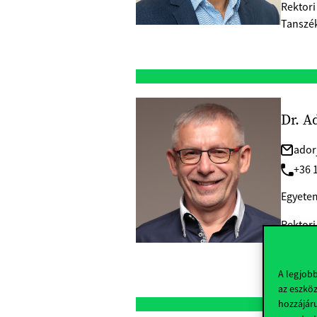
Rektori
Tanszé
Dr. A
ador
+36 1
Egyetem
Rektori
CV
A legjob
az eszköz
hozzájáru