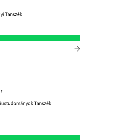
nyi Tanszék
or
uáriustudományok Tanszék