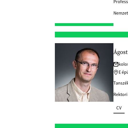
Profess
Nemzetk
Ágost
kolo
E épü
Tanszék
Rektori
CV