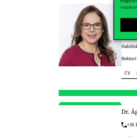
magatart
visszavo
Dr. H
irma
+36 1
Habilit
Rektori
CV
Dr. Á
+36 