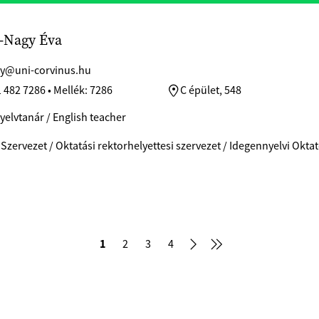
-Nagy Éva
y@uni-corvinus.hu
 482 7286 • Mellék: 7286
C épület, 548
yelvtanár / English teacher
 Szervezet / Oktatási rektorhelyettesi szervezet / Idegennyelvi Okt
1
2
3
4