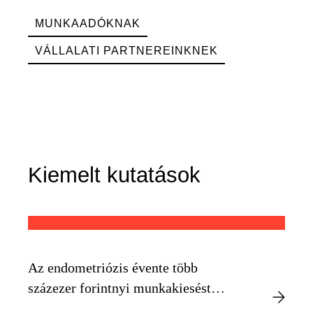
MUNKAADÓKNAK
VÁLLALATI PARTNEREINKNEK
Kiemelt kutatások
Az endometriózis évente több
százezer forintnyi munkakiesést
okozhat egyénenként