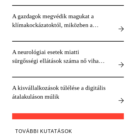
A gazdagok megvédik magukat a
klímakockázatoktól, miközben a
szegényebbek kiszolgáltatottabbá
válnak
A neurológiai esetek miatti
sürgősségi ellátások száma nő viharos
időben
A kisvállalkozások túlélése a digitális
átalakuláson múlik
TOVÁBBI KUTATÁSOK