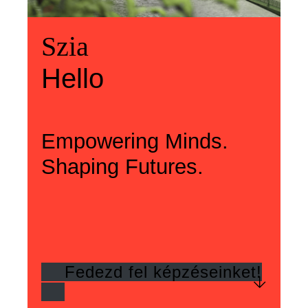
Üdvözlünk
Szia
Welcome
Szia
Hello
Hello
Empowering Minds.
Shaping Futures.
Fedezd fel képzéseinket!