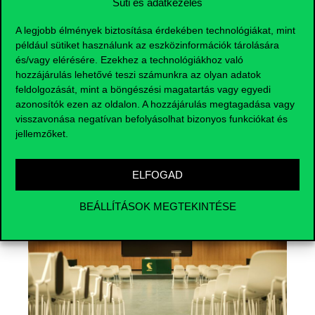
Süti és adatkezelés
A legjobb élmények biztosítása érdekében technológiákat, mint
például sütiket használunk az eszközinformációk tárolására
és/vagy elérésére. Ezekhez a technológiákhoz való
hozzájárulás lehetővé teszi számunkra az olyan adatok
feldolgozását, mint a böngészési magatartás vagy egyedi
azonosítók ezen az oldalon. A hozzájárulás megtagadása vagy
Események
visszavonása negatívan befolyásolhat bizonyos funkciókat és
jellemzőket.
ELFOGAD
BEÁLLÍTÁSOK MEGTEKINTÉSE