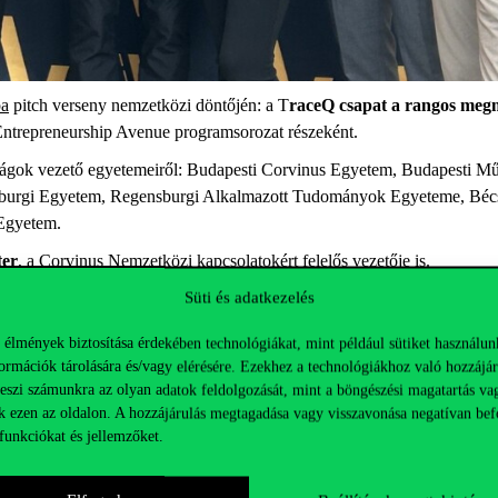
a
pitch verseny nemzetközi döntőjén: a T
raceQ csapat a rangos megm
ntrepreneurship Avenue programsorozat részeként.
rszágok vezető egyetemeiről: Budapesti Corvinus Egyetem, Budapesti
burgi Egyetem, Regensburgi Alkalmazott Tudományok Egyeteme, Bécsi
 Egyetem.
ter
, a Corvinus Nemzetközi kapcsolatokért felelős vezetője is.
Süti és adatkezelés
ál János, Kamila Amangeldi, Arya Chatterjee, Zinullayev Bexlan Berik
el).
 élmények biztosítása érdekében technológiákat, mint például sütiket használun
 el, miközben mindkét csapat magas színvonalon képviselte az egyet
ormációk tárolására és/vagy elérésére. Ezekhez a technológiákhoz való hozzájár
teszi számunkra az olyan adatok feldolgozását, mint a böngészési magatartás va
k ezen az oldalon. A hozzájárulás megtagadása vagy visszavonása negatívan bef
funkciókat és jellemzőket.