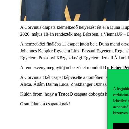
A Corvinus csapata kiemelkedő helyezést ért el a
Duna Kup
2026. május 18-án rendezték meg Bécsben, a ViennaUP – E
A nemzetközi fináléba 11 csapat jutott be a Duna menti o
Johannes Keppler Egyetem Linz, Passaui Egyetem, Regens
Egyetem, Pozsonyi Közgazdasági Egyetem, Izmail Állami
A rendezvény megnyitóján beszédet mondott
Dr. Fehér Pé
A Corvinus-t két csapat képviselte a döntőben: a
TraceQ
(P
Alexa, Ádám Dalma Luca, Zhakhanger Olzhas,Grosu Rafa
A legjobb
Külön öröm, hogy a
TraceQ
csapata dobogós helyezést ért
eszközinf
lehetővé 
Gratulálunk a csapatoknak!
azonosító
bizonyos 