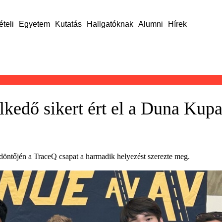
ételi
Egyetem
Kutatás
Hallgatóknak
Alumni
Hírek
kedő sikert ért el a Duna Kup
öntőjén a TraceQ csapat a harmadik helyezést szerezte meg.