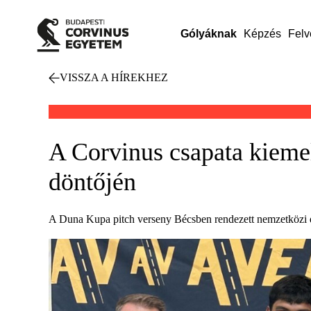
Gólyáknak
Képzés
Felv
VISSZA A HÍREKHEZ
A Corvinus csapata kiemel
döntőjén
A Duna Kupa pitch verseny Bécsben rendezett nemzetközi d