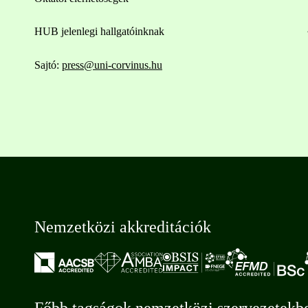
HUB jelenlegi hallgatóinknak
Sajtó:
press@uni-corvinus.hu
Nemzetközi akkreditációk