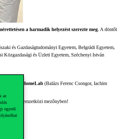
érettetésen a harmadik helyezést szerezte meg
. A döntőt
 Műszaki és Gazdaságtudományi Egyetem, Belgrádi Egyetem,
 Közgazdasági és Üzleti Egyetem, Széchenyi István
ovich) és a
HomeLab
(Balázs Ferenc Csongor, Iachim
k az
em hírnevét a nemzetközi mezőnyben!
ulás
gy egyedi
olyásolhat