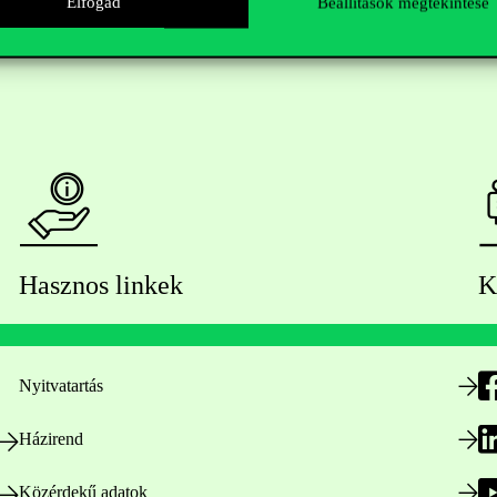
Elfogad
Beállítások megtekintése
Hasznos linkek
K
Nyitvatartás
Házirend
Közérdekű adatok