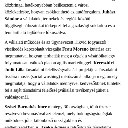
közbringa, hatékonyabban beilleszteni a városi
közlekedésbe, hogyan csökkenthető az autóforgalom.
Juhász
Sándor
a vállalatok, termékek és régiók közötti
függőségi hálózatokat térképezi fel a gazdasági sokkokra és a
fenntartható fejlődésre fókuszálva.
A vállalati működés és az úgynevezett „likvid fogyasztói
viselkedés kapcsolatát vizsgálja
Frau
Moreno
kutatása azt
megmutatva, hogyan tarthatják meg a cégek a vásárlóikat egy
folyamatosan változó piacon agilis marketinggel.
Keresztúri
Judit
Lilla
társadalmi felelősségvállalási projektje a társadalmi
tisztára mosás (social washing) mérőszámát alkotja meg, amely
megmutatja, hogy a vállalatok mennyivel kedvezőbbnek tüntetik
fel a saját társadalmi felelősségvállalási tevékenységüket a
valóságosnál.
Szászi Barnabás Imre
mintegy 30 országban, több tízezer
résztvevő bevonásával azt elemzi, mely boldogságstratégiák
működnek jól a különböző országokban és
élethelyzetekben is.
Zsóka Ágnes
a felsőoktatás társadalmi