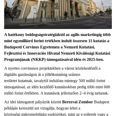
A hatékony boldogságstratégiáktól az agilis marketingig több
mint egymilliárd forint értékben indult összesen 11 kutatás a
Budapesti Corvinus Egyetemen a Nemzeti Kutatási,
Fejlesztési és Innovációs Hivatal Nemzeti Kiválósági Kutatási
Programjának (NKKP) támogatásaival idén és 2025-ben.
A nyertes corvinusos projektekben a városi közlekedéstől a
digitális gazdaságon át a jóllétkutatásig számos
területet kutatnak, tavalytól indulóan mintegy 500 millió forint
támogatással, az idén kezdődő kutatásokban pedig több mint 600
millió forint értékben. A kutatások jellemzően 2–4 évig tartanak.
Az idei támogatott pályázók között
Berezvai Zombor
Budapest
példáján keresztül azt vizsgálja, hogyan lehet a
közösségi mikromobilitási eszközöket, mint az e-rollerek vagy a