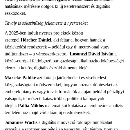
hatásának mérésére dolgoz ki új keretrendszert és digitális
eszközöket.
Tavaly is sokszínűség jellemezte a nyerteseket
A 2025-ben indult nyertes projektek között
szerepel
Hörcher Dániel
, aki feltárja, hogyan hatnak a
közlekedési rendszerek – például egy új metróvonal vagy
útdíjrendszer – a városszerkezetre.
Losonczi Dávid István
a
közép-európai feldolgozóipar gazdasági alkalmazkodóképességét
elemzi a kettős, digitális és zöld átmenet idején.
Marieke Pahlke
azt kutatja játékelméleti és viselkedési
közgazdaságtani módszerekkel, hogyan hoznak döntéseket az
emberek hiányos vagy torz információk alapján például pénzügyi
válságok, természeti katasztrófák, politikai kampányok
idején.
Pálfia Miklós
matematikai kutatása a nemlineáris analízis
területén hoz majd várhatóan új eredményeket.
Johannes Wachs
a digitális innováció földrajzi mintázatait
vizsgálja a szoftveripar példáján keresztül, rávilágítva, hogyan