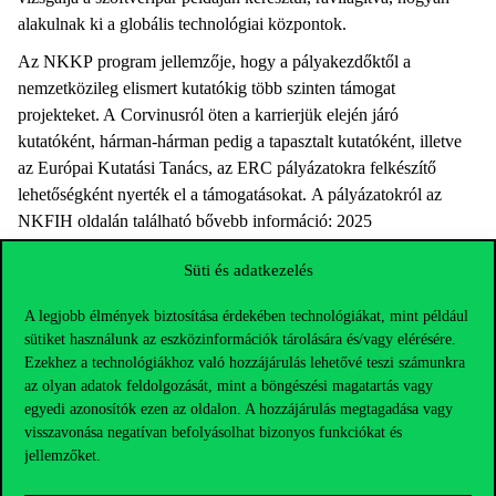
alakulnak ki a globális technológiai központok.
Az NKKP program jellemzője, hogy a pályakezdőktől a
nemzetközileg elismert kutatókig több szinten támogat
projekteket. A Corvinusról öten a karrierjük elején járó
kutatóként, hárman-hárman pedig a tapasztalt kutatóként, illetve
az Európai Kutatási Tanács, az ERC pályázatokra felkészítő
lehetőségként nyerték el a támogatásokat. A pályázatokról az
NKFIH oldalán található bővebb információ: 2025
végi
starting
,
advanced
,
excellence
döntések 2026-os
Süti és adatkezelés
projektindulásokkal, illetve a 2024
végi
starting
,
advanced
,
excellence
határozatok a 2025-ben
A legjobb élmények biztosítása érdekében technológiákat, mint például
kezdődő kutatásokra.
sütiket használunk az eszközinformációk tárolására és/vagy elérésére.
Ezekhez a technológiákhoz való hozzájárulás lehetővé teszi számunkra
az olyan adatok feldolgozását, mint a böngészési magatartás vagy
egyedi azonosítók ezen az oldalon. A hozzájárulás megtagadása vagy
visszavonása negatívan befolyásolhat bizonyos funkciókat és
jellemzőket.