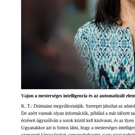
Vajon a mesterséges intelligencia és az automatizált el
K. T.: Drámaian megváltoztatják. Szerepet játszhat az adatok
De azért vannak olyan információk, például a már idézett ta
érzéseit úgyszólván a sorok közül kell kiolvasni, és az ilye
Ugyanakkor azt is fontos látni, hogy a mesterséges intellige
szervezeti képességeket, versenyhelyzetet, vagy piaci turbu