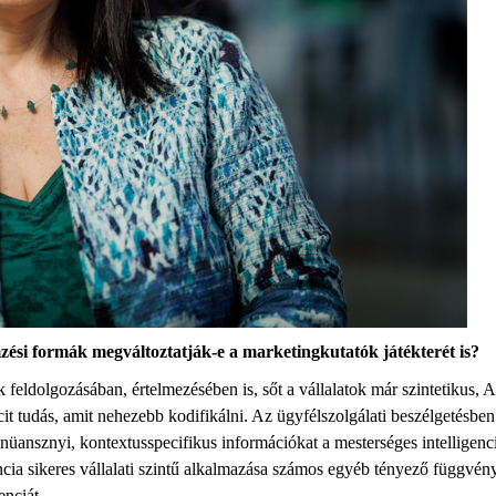
emzési formák megváltoztatják-e a marketingkutatók játékterét is?
 feldolgozásában, értelmezésében is, sőt a vállalatok már szintetikus, A
cit tudás, amit nehezebb kodifikálni. Az ügyfélszolgálati beszélgetésb
n nüansznyi, kontextusspecifikus információkat a mesterséges intelligen
ncia sikeres vállalati szintű alkalmazása számos egyéb tényező függvény
lenciát.