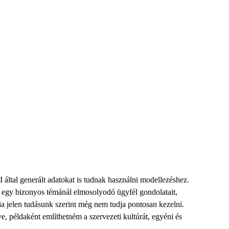
I által generált adatokat is tudnak használni modellezéshez.
en egy bizonyos témánál elmosolyodó ügyfél gondolatait,
cia jelen tudásunk szerint még nem tudja pontosan kezelni.
e, példaként említhetném a szervezeti kultúrát, egyéni és