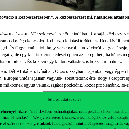
ováció a közbeszerzésben”. A közbeszerzést mi, halandók általába
zés-kutatásokat. Már sok évvel ezelőtt elindíthattuk a saját közbeszer
 kolléga kapcsolódik ehhez a kutatási területhez. Rendkívüli mértékben
ggel. És függetlenül attól, hogy versenyről, innovációról vagy eljárásj
atív, de egy kutató kiemelkedését éppen az is segítheti, ha képes megm
háború idején. És közben egy kultúraváltáshoz is hozzájárulhatunk.
ban, Dél-Afrikában, Kínában, Oroszországban, Japánban vagy éppen 
. Európai uniós tagállam vagyunk, sokat tettünk érte, hogy a csoport 
 működnek együtt velünk, sajátos pozíciónk, közös problémáink, sikeres
Süti és adatkezelés
ben” volt. Tudjuk, hogy a vállalatok rengeteg adatot gyűjtenek a 
a döntésekbe?
 élmények biztosítása érdekében technológiákat, mint például sütiket használun
ormációk tárolására és/vagy elérésére. Ezekhez a technológiákhoz való hozzájár
nek hozzá, mégis az új termékek több mint 80%-a megbukik vagy nem vál
teszi számunkra az olyan adatok feldolgozását, mint a böngészési magatartás va
a vevőiket, nem tudják, mik igényeik, hogyan viselkednek valójában, m