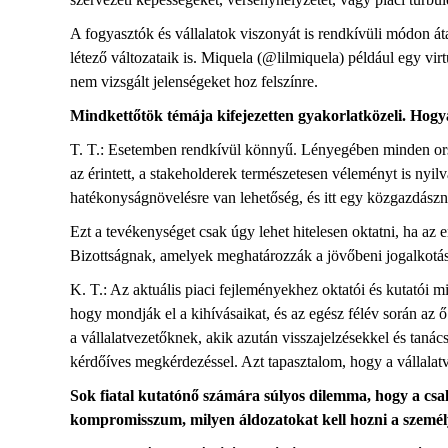
A fogyasztók és vállalatok viszonyát is rendkívüli módon 
létező változataik is. Miquela (@lilmiquela) például egy vir
nem vizsgált jelenségeket hoz felszínre.
Mindkettőtök témája kifejezetten gyakorlatközeli. Hogy
T. T.: Esetemben rendkívül könnyű. Lényegében minden orsz
az érintett, a stakeholderek természetesen véleményt is nyilv
hatékonyságnövelésre van lehetőség, és itt egy közgazdász
Ezt a tevékenységet csak úgy lehet hitelesen oktatni, ha a
Bizottságnak, amelyek meghatározzák a jövőbeni jogalkotá
K. T.: Az aktuális piaci fejleményekhez oktatói és kutatói
hogy mondják el a kihívásaikat, és az egész félév során az 
a vállalatvezetőknek, akik azután visszajelzésekkel és taná
kérdőíves megkérdezéssel. Azt tapasztalom, hogy a vállalat
Sok fiatal kutatónő számára súlyos dilemma, hogy a csalá
kompromisszum, milyen áldozatokat kell hozni a személy