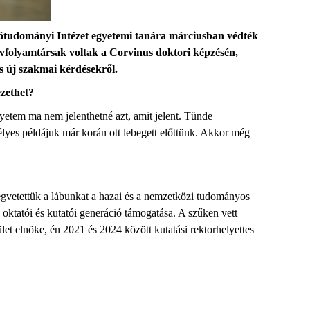
ótudományi Intézet egyetemi tanára márciusban védték
folyamtársak voltak a Corvinus doktori képzésén,
l és új szakmai kérdésekről.
ezethet?
etem ma nem jelenthetné azt, amit jelent. Tünde
lyes példájuk már korán ott lebegett előttünk. Akkor még
t.
 megvetettük a lábunkat a hazai és a nemzetközi tudományos
oktatói és kutatói generáció támogatása. A szűken vett
et elnöke, én 2021 és 2024 között kutatási rektorhelyettes