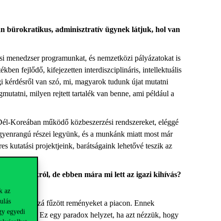
n bürokratikus, adminisztratív ügynek látjuk, hol van
zési menedzser programunkat, és nemzetközi pályázatokat is
 fejlődő, kifejezetten interdiszciplináris, intellektuális
ogi kérdésről van szó, mi, magyarok tudunk újat mutatni
utatni, milyen rejtett tartalék van benne, ami például a
Dél-Koreában működő közbeszerzési rendszereket, eléggé
egyenrangú részei legyünk, és a munkánk miatt most már
 kutatási projektjeink, barátságaink lehetővé teszik az
fogyasztókról, de ebben mára mi lett az igazi kihívás?
k az
ulás
tja be a hozzá fűzött reményeket a piacon. Ennek
gy egyedi
ire vágynak. Ez egy paradox helyzet, ha azt nézzük, hogy