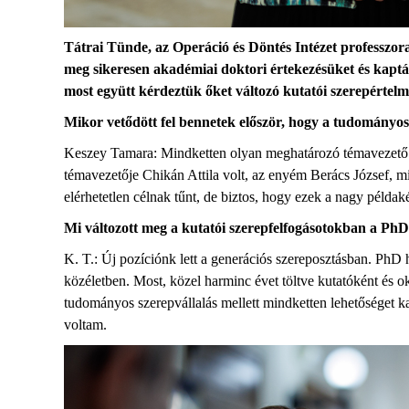
Tátrai Tünde, az Operáció és Döntés Intézet professz
meg sikeresen akadémiai doktori értekezésüket és kap
most együtt kérdeztük őket változó kutatói szerepértelm
Mikor vetődött fel bennetek először, hogy a tudományo
Keszey Tamara: Mindketten olyan meghatározó témavezető tu
témavezetője Chikán Attila volt, az enyém Berács József, m
elérhetetlen célnak tűnt, de biztos, hogy ezek a nagy pél
Mi változott meg a kutatói szerepfelfogásotokban a P
K. T.: Új pozíciónk lett a generációs szereposztásban. PhD 
közéletben. Most, közel harminc évet töltve kutatóként és o
tudományos szerepvállalás mellett mindketten lehetőséget ka
voltam.