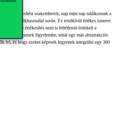
olyásolhat
ául az értékesítési szakemberek, nap mint nap találkoznak a
eztek a termékhasználat során. Ez rendkívül értékes ismeret
etre, és az értékesítés nem is feltétlenül érdekelt a
iacokat vesznek figyelembe, tehát egy más absztrakciós
ők fel, és hogy ezeket képesek legyenek integrálni egy 360