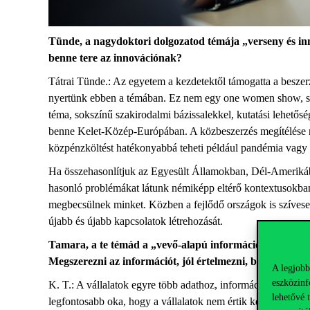
Tünde, a nagydoktori dolgozatod témája „verseny és inn
benne tere az innovációnak?
Tátrai Tünde.: Az egyetem a kezdetektől támogatta a beszer
nyertünk ebben a témában. Ez nem egy one women show, számos
téma, sokszínű szakirodalmi bázissalekkel, kutatási lehetősé
benne Kelet-Közép-Európában. A közbeszerzés megítélése neg
közpénzköltést hatékonyabbá teheti például pandémia vagy 
Ha összehasonlítjuk az Egyesült Államokban, Dél-Ameriká
hasonló problémákat látunk némiképp eltérő kontextusokban
megbecsülnek minket. Közben a fejlődő országok is szívesen
újabb és újabb kapcsolatok létrehozását.
Tamara, a te témád a „vevő-alapú információ a marketing
Megszerezni az információt, jól értelmezni, beépíteni 
A legjobb
eszközinf
K. T.: A vállalatok egyre több adathoz, információhoz fér
lehetővé 
legfontosabb oka, hogy a vállalatok nem értik kellőképpen 