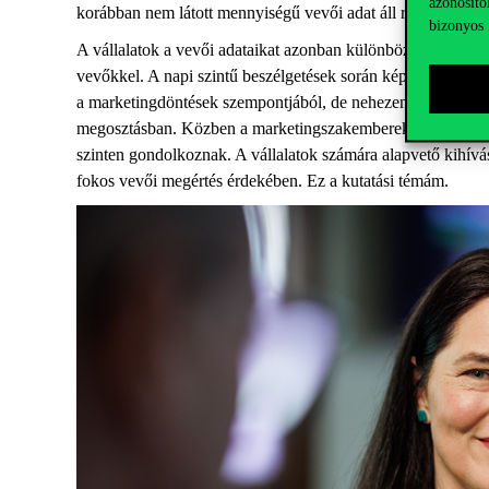
azonosító
korábban nem látott mennyiségű vevői adat áll rendelkezé
bizonyos 
A vállalatok a vevői adataikat azonban különböző silókban, 
vevőkkel. A napi szintű beszélgetések során képet alkotnak 
a marketingdöntések szempontjából, de nehezen kodifikálható, 
megosztásban. Közben a marketingszakemberek döntéseket 
szinten gondolkoznak. A vállalatok számára alapvető kihívá
fokos vevői megértés érdekében. Ez a kutatási témám.