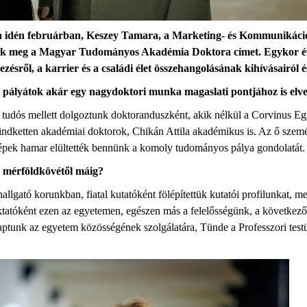
ora idén februárban, Keszey Tamara, a Marketing- és Kommunikáci
ták meg a Magyar Tudományos Akadémia Doktora címet. Egykor év
ezésről, a karrier és a családi élet összehangolásának kihívásairó
s pályátok akár egy nagydoktori munka magaslati pontjához is elv
dós mellett dolgoztunk doktoranduszként, akik nélkül a Corvinus Egy
indketten akadémiai doktorok, Chikán Attila akadémikus is. Az ő szemé
daképek hamar elültették bennünk a komoly tudományos pálya gondolatá
hD mérföldkövétől máig?
hallgató korunkban, fiatal kutatóként fölépítettük kutatói profilunkat,
ktatóként ezen az egyetemen, egészen más a felelősségünk, a következő 
ptunk az egyetem közösségének szolgálatára, Tünde a Professzori testül