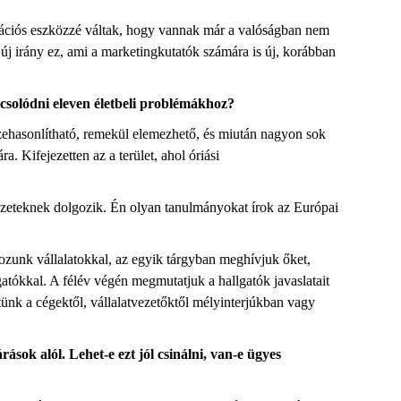
ikációs eszközzé váltak, hogy vannak már a valóságban nem
s új irány ez, ami a marketingkutatók számára is új, korábban
pcsolódni eleven életbeli problémákhoz?
zehasonlítható, remekül elemezhető, és miután nagyon sok
. Kifejezetten az a terület, ahol óriási
vezeteknek dolgozik. Én olyan tanulmányokat írok az Európai
ozunk vállalatokkal, az egyik tárgyban meghívjuk őket,
atókkal. A félév végén megmutatjuk a hallgatók javaslatait
tünk a cégektől, vállalatvezetőktől mélyinterjúkban vagy
sok alól. Lehet-e ezt jól csinálni, van-e ügyes