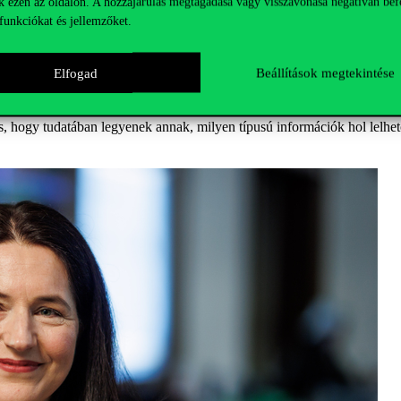
k ezen az oldalon. A hozzájárulás megtagadása vagy visszavonása negatívan bef
sre.
funkciókat és jellemzőket.
alrendszerekben tárolják, amelyek sokszor elszigeteltek maradnak. Péld
arról, hogy az egyes vevők mire vágynak és milyen tapasztalatokat szer
Elfogad
Beállítások megtekintése
személyes tudás, így ezt rendkívül költséges eljuttatni a marketing terül
hoznak, amiben nem egyéni vevőket, hanem jellemzően szegmenseket, p
s, hogy tudatában legyenek annak, milyen típusú információk hol lelhet