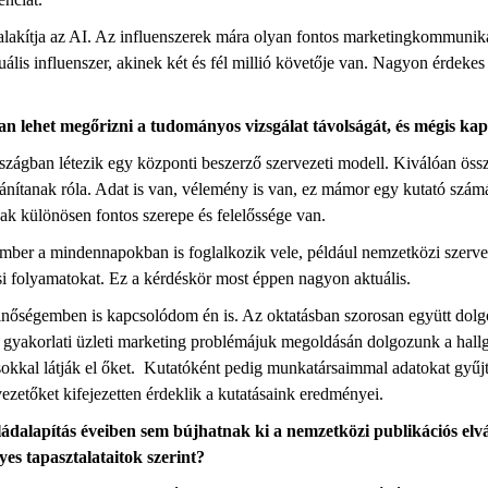
átalakítja az AI. Az influenszerek mára olyan fontos marketingkommun
tuális influenszer, akinek két és fél millió követője van. Nagyon érdeke
an lehet megőrizni a tudományos vizsgálat távolságát, és mégis ka
ágban létezik egy központi beszerző szervezeti modell. Kiválóan öss
ánítanak róla. Adat is van, vélemény is van, ez mámor egy kutató számára
nak különösen fontos szerepe és felelőssége van.
z ember a mindennapokban is foglalkozik vele, például nemzetközi szer
si folyamatokat. Ez a kérdéskör most éppen nagyon aktuális.
 minőségemben is kapcsolódom én is. Az oktatásban szorosan együtt dolg
ő gyakorlati üzleti marketing problémájuk megoldásán dolgozunk a hallg
csokkal látják el őket. Kutatóként pedig munkatársaimmal adatokat gyűj
vezetőket kifejezetten érdeklik a kutatásaink eredményei.
dalapítás éveiben sem bújhatnak ki a nemzetközi publikációs elvárá
es tapasztalataitok szerint?