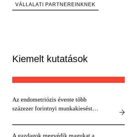
VÁLLALATI PARTNEREINKNEK
Kiemelt kutatások
Az endometriózis évente több
százezer forintnyi munkakiesést
okozhat egyénenként
A gazdagok megvédik magukat a