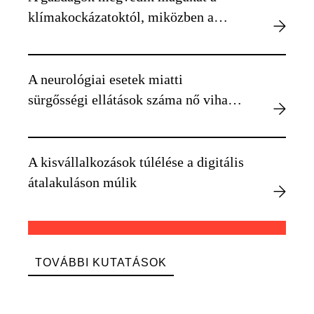
klímakockázatoktól, miközben a
szegényebbek kiszolgáltatottabbá
válnak
A neurológiai esetek miatti
sürgősségi ellátások száma nő viharos
időben
A kisvállalkozások túlélése a digitális
átalakuláson múlik
TOVÁBBI KUTATÁSOK