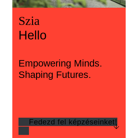
Üdvözlünk
Szia
Welcome
Szia
Hello
Hello
Empowering Minds.
Shaping Futures.
Fedezd fel képzéseinket!