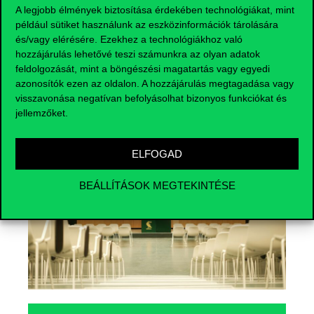
A legjobb élmények biztosítása érdekében technológiákat, mint
például sütiket használunk az eszközinformációk tárolására
és/vagy elérésére. Ezekhez a technológiákhoz való
hozzájárulás lehetővé teszi számunkra az olyan adatok
feldolgozását, mint a böngészési magatartás vagy egyedi
Események
azonosítók ezen az oldalon. A hozzájárulás megtagadása vagy
visszavonása negatívan befolyásolhat bizonyos funkciókat és
jellemzőket.
ELFOGAD
BEÁLLÍTÁSOK MEGTEKINTÉSE