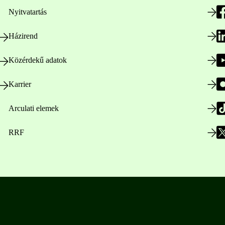
Nyitvatartás
Házirend
Közérdekű adatok
Karrier
Arculati elemek
RRF