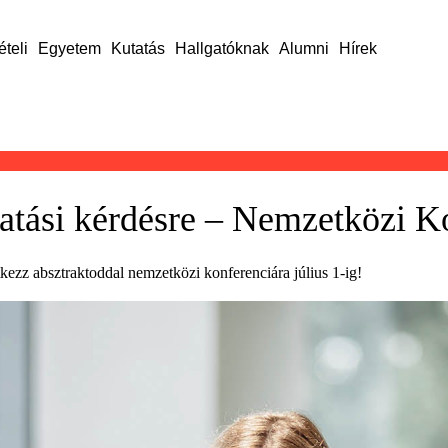
ételi
Egyetem
Kutatás
Hallgatóknak
Alumni
Hírek
hatási kérdésre – Nemzetközi K
tkezz absztraktoddal nemzetközi konferenciára július 1-ig!