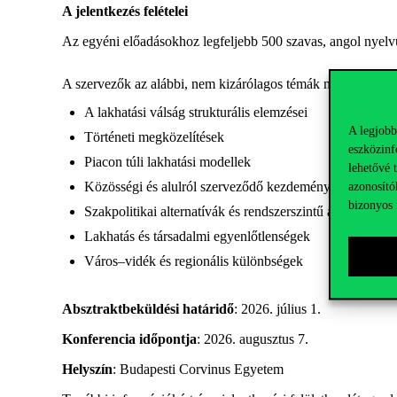
A jelentkezés felételei
Az egyéni előadásokhoz legfeljebb 500 szavas, angol nyelvű a
A szervezők az alábbi, nem kizárólagos témák mentén várjá
A lakhatási válság strukturális elemzései
A legjobb
Történeti megközelítések
eszközinf
Piacon túli lakhatási modellek
lehetővé 
azonosító
Közösségi és alulról szerveződő kezdeményezések
bizonyos 
Szakpolitikai alternatívák és rendszerszintű átalakítások
Lakhatás és társadalmi egyenlőtlenségek
Város–vidék és regionális különbségek
Absztraktbeküldési határidő
: 2026. július 1.
Konferencia időpontja
: 2026. augusztus 7.
Helyszín
: Budapesti Corvinus Egyetem