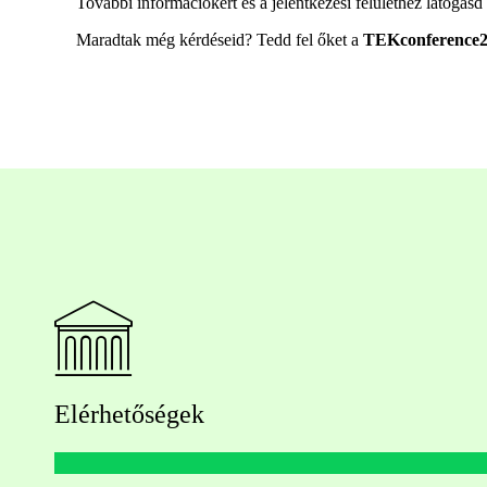
További információkért és a jelentkezési felülethez látogas
Maradtak még kérdéseid? Tedd fel őket a
TEKconference
Elérhetőségek