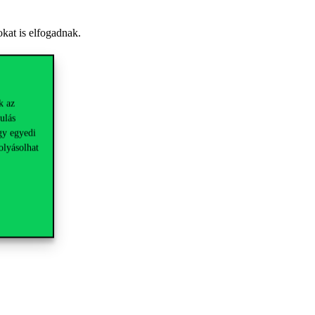
okat is elfogadnak.
k az
ulás
gy egyedi
olyásolhat