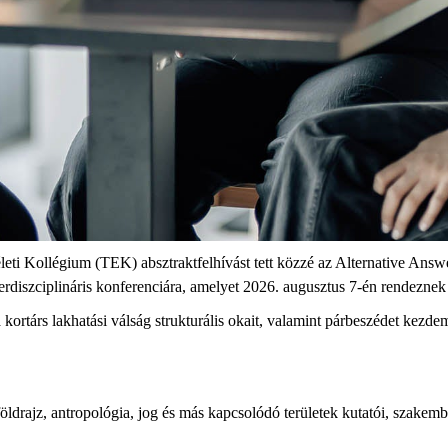
i Kollégium (TEK) absztraktfelhívást tett közzé az Alternative Answ
nterdiszciplináris konferenciára, amelyet 2026. augusztus 7-én rendezn
 kortárs lakhatási válság strukturális okait, valamint párbeszédet kezd
földrajz, antropológia, jog és más kapcsolódó területek kutatói, szakemb