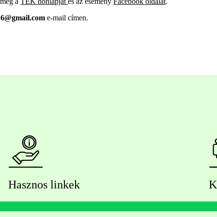
d meg a
TEK honlapját
és az esemény
Facebook oldalát
.
26@gmail.com
e-mail címen.
Hasznos linkek
K