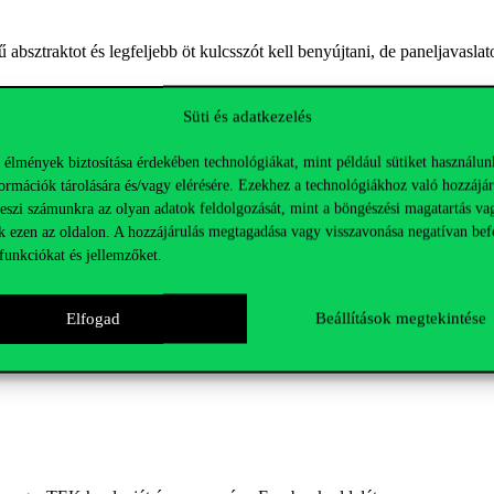
bsztraktot és legfeljebb öt kulcsszót kell benyújtani, de paneljavaslat
k az absztraktokat:
Süti és adatkezelés
 élmények biztosítása érdekében technológiákat, mint például sütiket használun
ormációk tárolására és/vagy elérésére. Ezekhez a technológiákhoz való hozzájár
teszi számunkra az olyan adatok feldolgozását, mint a böngészési magatartás va
k ezen az oldalon. A hozzájárulás megtagadása vagy visszavonása negatívan bef
funkciókat és jellemzőket.
Elfogad
Beállítások megtekintése