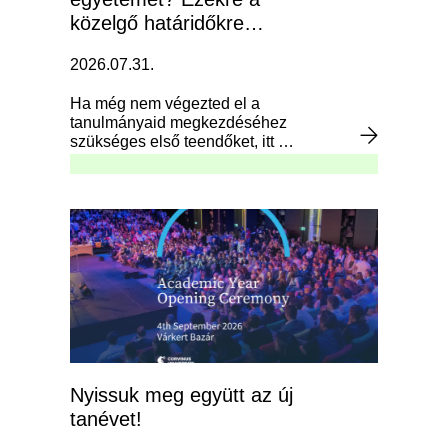
közelgő határidőkre
mindenképp figyelj!
2026.07.31.
Ha még nem végezted el a
tanulmányaid megkezdéséhez
szükséges első teendőket, itt az
idő!
Nyissuk meg együtt az új
tanévet!