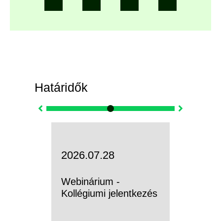
Határidők
09.11.
2026.07.28
2026.0
Webinárium -
Webiná
Kollégiumi jelentkezés
Rendsz
ösztönd