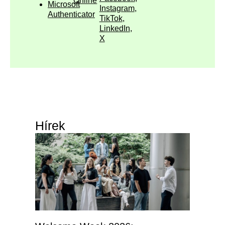
Online
Microsoft
Instagram
,
Authenticator
TikTok
,
LinkedIn
,
X
Hírek