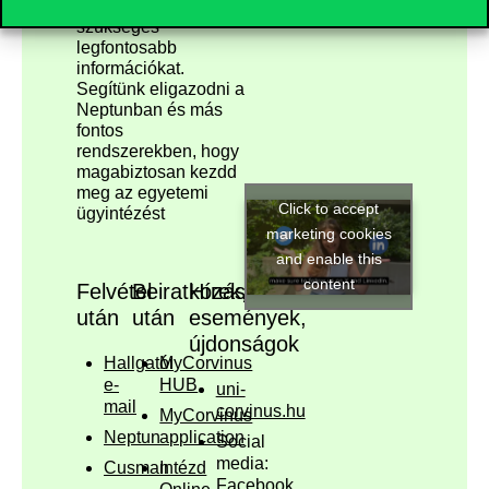
tanulmányaidhoz
szükséges
legfontosabb
információkat.
Segítünk eligazodni a
Neptunban és más
fontos
rendszerekben, hogy
magabiztosan kezdd
meg az egyetemi
Click to accept
ügyintézést
marketing cookies
and enable this
content
Felvétel
Beiratkozás
Hírek,
után
után
események,
újdonságok
Hallgatói
MyCorvinus
e-
HUB
uni-
mail
corvinus.hu
MyCorvinus
Neptun
application
Social
media:
Cusman
Intézd
Facebook
,