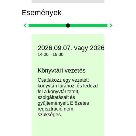
Események
2026.09.07. vagy 2026.09.09.
2026.0
14:00 - 15:30
Könyvtári vezetés
ESN - 
Picnic
rty
Csatlakozz egy vezetett
könyvtári túrához, és fedezd
Találkoz
fel a könyvtár tereit,
Tandem 
alos
szolgáltatásait és
Töltsetek
égen és
gyűjteményeit. Előzetes
kellemes
come
regisztráció nem
ismerjét
j
szükséges.
játékos 
keresztül
szabadté