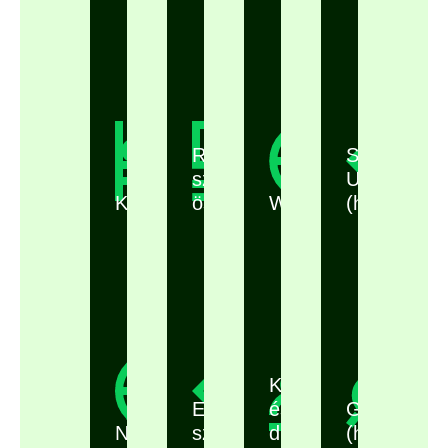
Rendszeres
Start-
szociális
U
Kollégiumok
ösztöndíj
Webináriumok
(hamarosa
Közösség
Egyetemi
és
Gólyakutat
Navigator
szolgáltatások
diákszervezetek
(hamarosa