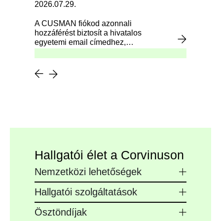
2026.07.29.
A CUSMAN fiókod azonnali
hozzáférést biztosít a hivatalos
egyetemi email címedhez,
valamint az egyetem alapvető
digitális szolgáltatásaihoz a
beiratkozást követően.
Hallgatói élet a Corvinuson
Nemzetközi lehetőségek
Hallgatói szolgáltatások
Ösztöndíjak