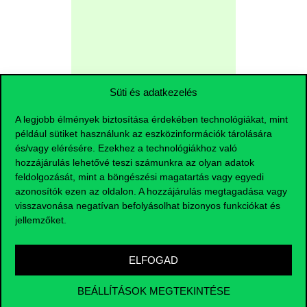
ÓK
Süti és adatkezelés
A legjobb élmények biztosítása érdekében technológiákat, mint
például sütiket használunk az eszközinformációk tárolására
és/vagy elérésére. Ezekhez a technológiákhoz való
hozzájárulás lehetővé teszi számunkra az olyan adatok
feldolgozását, mint a böngészési magatartás vagy egyedi
Maradjunk
azonosítók ezen az oldalon. A hozzájárulás megtagadása vagy
visszavonása negatívan befolyásolhat bizonyos funkciókat és
kapcsolatban!
jellemzőket.
Ismerd meg, hogyan
ELFOGAD
használhatod a
hallgatói felületeket,
BEÁLLÍTÁSOK MEGTEKINTÉSE
és hol találod meg a