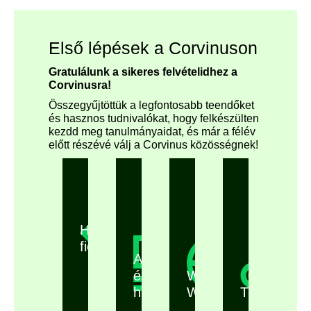
Első lépések a Corvinuson
Gratulálunk a sikeres felvételidhez a
Corvinusra!
Összegyűjtöttük a legfontosabb teendőket
és hasznos tudnivalókat, hogy felkészülten
kezdd meg tanulmányaidat, és már a félév
előtt részévé válj a Corvinus közösségnek!
Hallgatói
fiókok
Adategyeztetés
és
Welcome
hitelesítés
Week
Tárgyfelvét