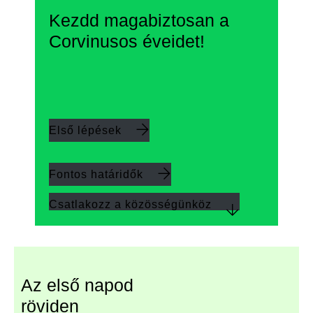
Kezdd magabiztosan a
Corvinusos éveidet!
Első lépések
Fontos határidők
Csatlakozz a közösségünköz
Az első napod
röviden