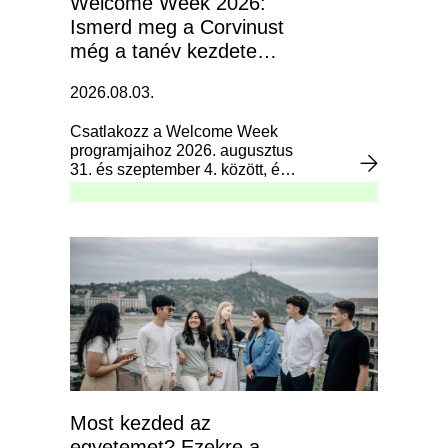
Welcome Week 2026:
Ismerd meg a Corvinust
még a tanév kezdete
előtt!
2026.08.03.
Csatlakozz a Welcome Week
programjaihoz 2026. augusztus
31. és szeptember 4. között, és
kezdd magabiztosan az
egyetemi éveidet.
Most kezded az
egyetemet? Ezekre a