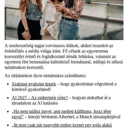
A szerkesztőség tagjai
corvinusos
diákok, akiket összeköt az
érdeklődés a média világa iránt. Fő célunk az egyetemista
korosztályt érintő és foglalkoztató témák feltárása, valamint az
egyetemi élet bemutatása különböző formátumú, műfajú és stílusú
tartalmakon keresztül.
Az oldalainkon ilyen tartalmakra számíthatsz:
Szakmai
gyakolat
tippek
– hogy gyakorlottan végezhesd a
kötelező gyakorlatod!
AI 2027 – Az emberiség vége?
– hogyan alakulhat át a
társadalom az AI hatására
„Ha nem találsz ügyet, ami mellett kiállhatsz, hozz létre
egyet”
– Interjú
Wettstein
Alberttel, a
Munch
társalapítójával
„Itt nem csak pár nagyobb ember kerget egy tojás alakú