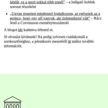
labdát, ez a sport sokkal több ennél”
– a hallgató hobbik
sorozat részeként
„Ugyan rengeteg mindennel foglalkozom, az egésznek az a
gerince, hogy egy séf vagyok, aki üzletemberré vált”
– Rácz
Jenő a
Corvinuson
eseménybeszámoló
A blogot
ide
kattintva érheted el.
Jó olvasást kívánunk! Ha pedig szívesen csatlakoznál a
szerkesztőséghez, a jelentkezés menetéről
itt
találsz további
információt.