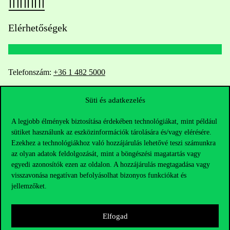
Elérhetőségek
Telefonszám:
+36 1 482 5000
Kérdésed van a felvételivel kapcsolatban?
Süti és adatkezelés
Oktatói elérhetőségek
A legjobb élmények biztosítása érdekében technológiákat, mint például
sütiket használunk az eszközinformációk tárolására és/vagy elérésére.
Ezekhez a technológiákhoz való hozzájárulás lehetővé teszi számunkra
HUB jelenlegi hallgatóinknak
az olyan adatok feldolgozását, mint a böngészési magatartás vagy
egyedi azonosítók ezen az oldalon. A hozzájárulás megtagadása vagy
Sajtó:
press@uni-corvinus.hu
visszavonása negatívan befolyásolhat bizonyos funkciókat és
jellemzőket.
Elfogad