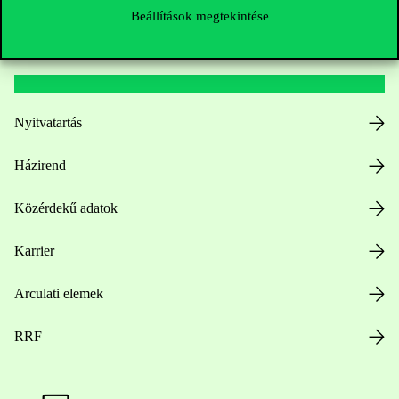
Beállítások megtekintése
Hasznos linkek
Nyitvatartás
Házirend
Közérdekű adatok
Karrier
Arculati elemek
RRF