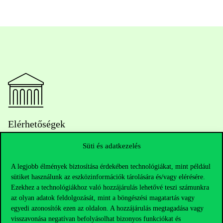
Elérhetőségek
Süti és adatkezelés
A legjobb élmények biztosítása érdekében technológiákat, mint például
Telefonszám:
+36 1 482 5000
sütiket használunk az eszközinformációk tárolására és/vagy elérésére.
Ezekhez a technológiákhoz való hozzájárulás lehetővé teszi számunkra
Kérdésed van a felvételivel kapcsolatban?
az olyan adatok feldolgozását, mint a böngészési magatartás vagy
egyedi azonosítók ezen az oldalon. A hozzájárulás megtagadása vagy
Oktatói elérhetőségek
visszavonása negatívan befolyásolhat bizonyos funkciókat és