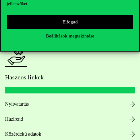
jellemzőket.
HUB jelenlegi hallgatóinknak
Elfogad
Sajtó:
press@uni-corvinus.hu
Beállítások megtekintése
Hasznos linkek
Nyitvatartás
Házirend
Közérdekű adatok