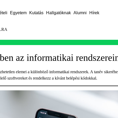
ételi
Egyetem
Kutatás
Hallgatóknak
Alumni
Hírek
LRA
ben az informatikai rendszerei
hetetlen elemei a különböző informatikai rendszerek. A tanév sikeréhe
elő szoftvereket és rendelkezz a kívánt belépési kódokkal.