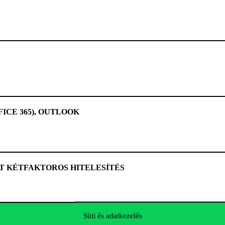
FICE 365), OUTLOOK
T KÉTFAKTOROS HITELESÍTÉS
mi rendszerek
Süti és adatkezelés