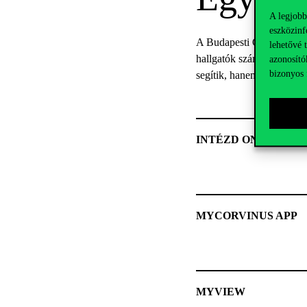
A legjobb
eszközinf
A Budapesti Corvinus Egye
lehetővé 
hallgatók számára minél 
azonosító
bizonyos 
segítik, hanem a diákok m
INTÉZD ONLINE!
MYCORVINUS APP
MYVIEW