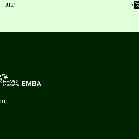
RRF
en