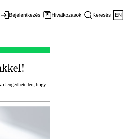
Bejelentkezés
Hivatkozások
Keresés
EN
nkkel!
z elengedhetetlen, hogy