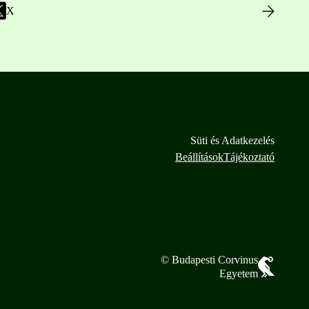
X
Süti és Adatkezelés
Beállítások
Tájékoztató
© Budapesti Corvinus
Egyetem