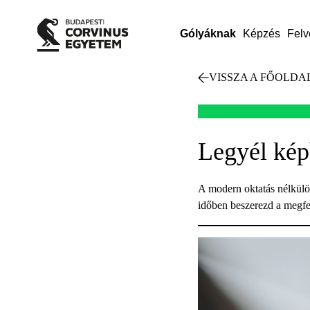
Gólyáknak
Képzés
Felv
VISSZA A FŐOLDA
Legyél kép
A modern oktatás nélkülöz
időben beszerezd a megfel