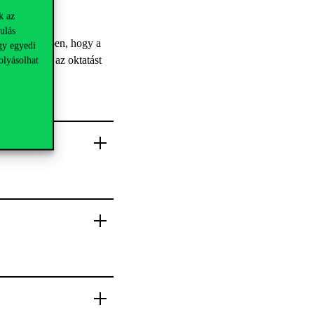
k az
ulás
annak érdekében, hogy a
gy egyedi
sek nemcsak az oktatást
olyásolhat