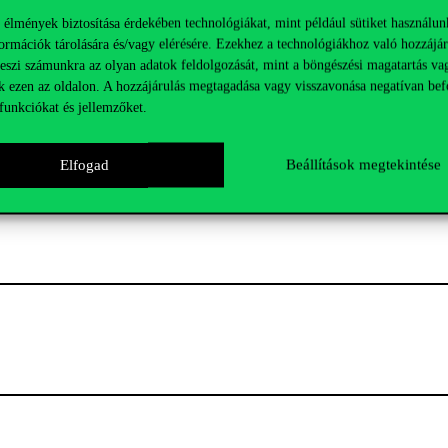
 élmények biztosítása érdekében technológiákat, mint például sütiket használun
ormációk tárolására és/vagy elérésére. Ezekhez a technológiákhoz való hozzájár
tem az elmúlt években jelentős digitális fejlesztéseket hajtott végre 
teszi számunkra az olyan adatok feldolgozását, mint a böngészési magatartás va
kényelmesebb és hatékonyabb legyen az egyetemi élet. Ezek a fejleszté
k ezen az oldalon. A hozzájárulás megtagadása vagy visszavonása negatívan bef
funkciókat és jellemzőket.
indennapi életét is megkönnyítik.
Elfogad
Beállítások megtekintése