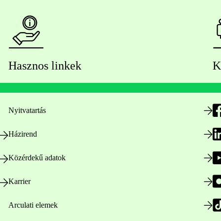
Hasznos linkek
K
Nyitvatartás
Házirend
Közérdekű adatok
Karrier
Arculati elemek