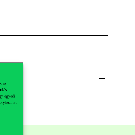
k az
ulás
gy egyedi
olyásolhat