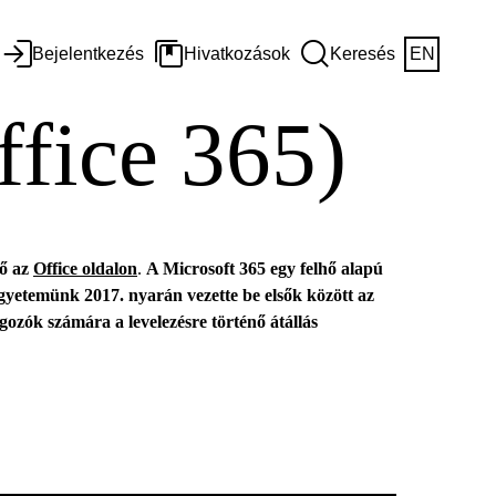
Bejelentkezés
Hivatkozások
Keresés
EN
ffice 365)
ő az
Office oldalon
.
A Microsoft 365 egy felhő alapú
Egyetemünk 2017. nyarán vezette be elsők között az
lgozók számára a levelezésre történő átállás