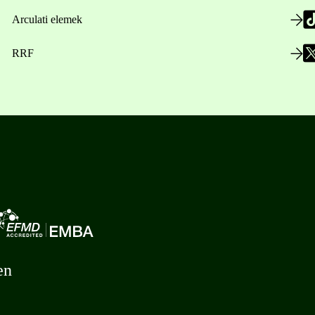
Arculati elemek
RRF
en