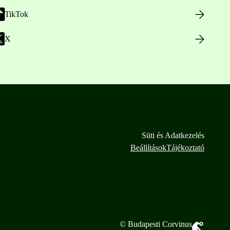
TikTok
X
Süti és Adatkezelés
Beállítások
Tájékoztató
© Budapesti Corvinus