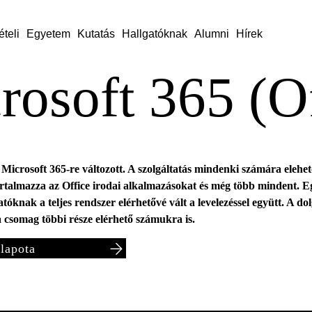
ételi
Egyetem
Kutatás
Hallgatóknak
Alumni
Hírek
rosoft 365 (O
 Microsoft 365-re változott. A szolgáltatás mindenki számára elehet
tartalmazza az Office irodai alkalmazásokat és még több mindent. 
tóknak a teljes rendszer elérhetővé vált a levelezéssel együtt. A do
 csomag többi része elérhető számukra is.
llapota