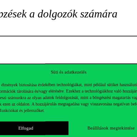
pzések a dolgozók számára
Süti és adatkezelés
 élmények biztosítása érdekében technológiákat, mint például sütiket használun
ormációk tárolására és/vagy elérésére. Ezekhez a technológiákhoz való hozzájár
teszi számunkra az olyan adatok feldolgozását, mint a böngészési magatartás va
k ezen az oldalon. A hozzájárulás megtagadása vagy visszavonása negatívan bef
funkciókat és jellemzőket.
Elfogad
Beállítások megtekintése