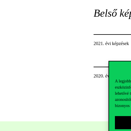
Belső ké
2021. évi képzések
2020. évi képzések
A legjobb
eszközinf
lehetővé 
azonosító
bizonyos 