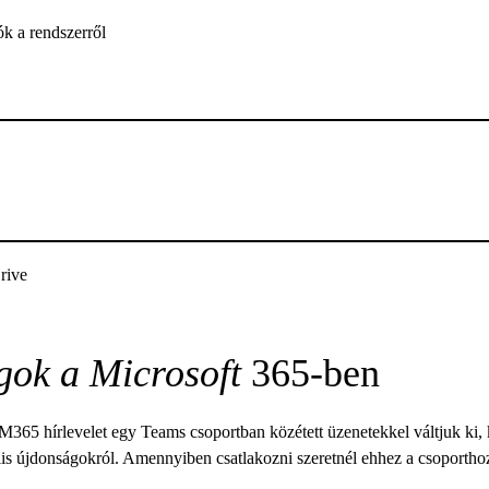
ók a rendszerről
rive
gok a Microsoft
365-ben
M365 hírlevelet egy Teams csoportban közétett üzenetekkel váltjuk ki, kí
ális újdonságokról. Amennyiben csatlakozni szeretnél ehhez a csoportho