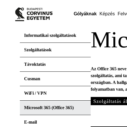
Gólyáknak
Képzés
Felv
Mic
Informatikai szolgáltatások
Szolgáltatások
Távoktatás
Az Office 365 neve
szolgáltatás, ami 
Cusman
országban. A hallga
folyamatban van, a
WiFi / VPN
Szolgáltatás á
Microsoft 365 (Office 365)
E-mail