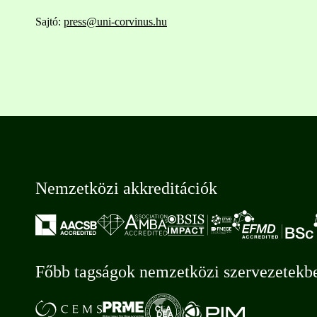
Sajtó:
press@uni-corvinus.hu
Nemzetközi akkreditációk
Főbb tagságok nemzetközi szervezetekb