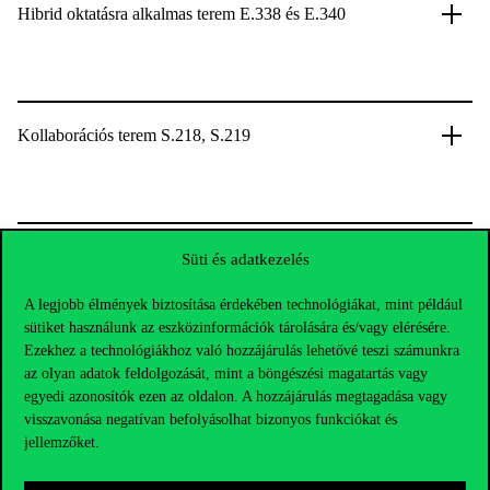
Hibrid oktatásra alkalmas terem E.338 és E.340
Kollaborációs terem S.218, S.219
Rendezvények támogatása
Süti és adatkezelés
A legjobb élmények biztosítása érdekében technológiákat, mint például
sütiket használunk az eszközinformációk tárolására és/vagy elérésére.
Ezekhez a technológiákhoz való hozzájárulás lehetővé teszi számunkra
az olyan adatok feldolgozását, mint a böngészési magatartás vagy
egyedi azonosítók ezen az oldalon. A hozzájárulás megtagadása vagy
visszavonása negatívan befolyásolhat bizonyos funkciókat és
jellemzőket.