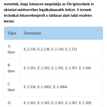
osztottuk, hogy könnyen megtalálja az Ön igényeinek és
oktatási módszeréhez legalkalmasabb helyet. A termek
technikai felszereltségéről a táblázat alatt talál részletes
leírást.
Típus
Teremszám
A
E.2.236, E.2.238, E.3.330, E.3.332
típus
B
E.3.391, E.3.393, E.3.395, E.3.397, E.3.399
típus
C
E.3.336, E.3.3002, E.3.3004
típus
D
E.3.301, E.3.303, E.3.305, E.3.307, E.3.309,