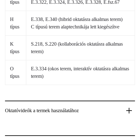
típus
E.3.322, E.3.324, E.3.326, E.3.328, E.fsz.67
H
E.338, E.340 (hibrid oktatásra alkalmas terem)
típus
C típusú terem alaptechnikája lett kiegészítve
K
S.218, S.220 (kollaborációs oktatásra alkalmas
típus
terem)
O
E.3.334 (okos terem, interaktív oktatásra alkalmas
típus
terem)
Oktatóvideók a termek használatához