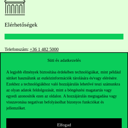
Elérhetőségek
Telefonszám:
+36 1 482 5000
Süti és adatkezelés
Kérdésed van a felvételivel kapcsolatban?
A legjobb élmények biztosítása érdekében technológiákat, mint például
Oktatói elérhetőségek
sütiket használunk az eszközinformációk tárolására és/vagy elérésére.
Ezekhez a technológiákhoz való hozzájárulás lehetővé teszi számunkra
az olyan adatok feldolgozását, mint a böngészési magatartás vagy
HUB jelenlegi hallgatóinknak
egyedi azonosítók ezen az oldalon. A hozzájárulás megtagadása vagy
visszavonása negatívan befolyásolhat bizonyos funkciókat és
Sajtó:
press@uni-corvinus.hu
jellemzőket.
Elfogad