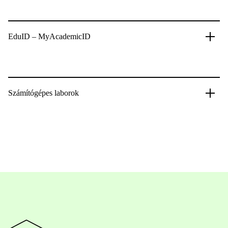
EduID – MyAcademicID
Számítógépes laborok