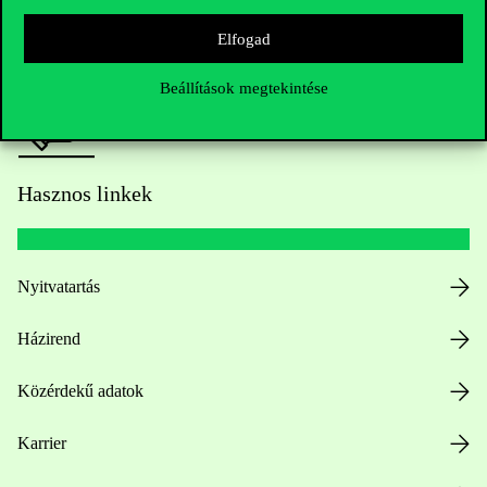
Sajtó:
press@uni-corvinus.hu
Elfogad
Beállítások megtekintése
Hasznos linkek
Nyitvatartás
Házirend
Közérdekű adatok
Karrier