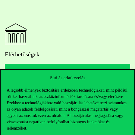
Elérhetőségek
Süti és adatkezelés
Telefonszám:
+36 1 482 5000
A legjobb élmények biztosítása érdekében technológiákat, mint például
Kérdésed van a felvételivel kapcsolatban?
sütiket használunk az eszközinformációk tárolására és/vagy elérésére.
Ezekhez a technológiákhoz való hozzájárulás lehetővé teszi számunkra
Oktatói elérhetőségek
az olyan adatok feldolgozását, mint a böngészési magatartás vagy
egyedi azonosítók ezen az oldalon. A hozzájárulás megtagadása vagy
visszavonása negatívan befolyásolhat bizonyos funkciókat és
HUB jelenlegi hallgatóinknak
jellemzőket.