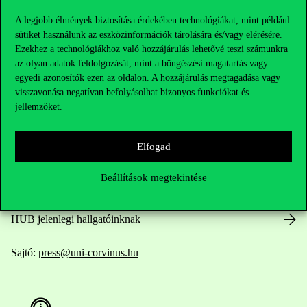
A legjobb élmények biztosítása érdekében technológiákat, mint például
sütiket használunk az eszközinformációk tárolására és/vagy elérésére.
Ezekhez a technológiákhoz való hozzájárulás lehetővé teszi számunkra
Elérhetőségek
az olyan adatok feldolgozását, mint a böngészési magatartás vagy
egyedi azonosítók ezen az oldalon. A hozzájárulás megtagadása vagy
visszavonása negatívan befolyásolhat bizonyos funkciókat és
jellemzőket.
Telefonszám:
+36 1 482 5000
Elfogad
Kérdésed van a felvételivel kapcsolatban?
Beállítások megtekintése
Oktatói elérhetőségek
HUB jelenlegi hallgatóinknak
Sajtó:
press@uni-corvinus.hu