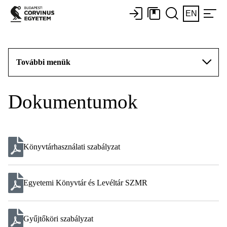
EN
További menük
Dokumentumok
Könyvtárhasználati szabályzat
Egyetemi Könyvtár és Levéltár SZMR
Gyűjtőköri szabályzat