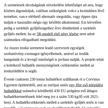
A szemetesek távolságának növekedése lehetőséget ad arra, hogy
közben átgondoljuk, valóban szükségünk volt-e a kezünkben lévő
termékre, van-e elérhető alternatív megoldás, vagy éppen újra
tudjuk-e használni mégis egy későbbi alkalommal. Ezt követően
pedig a szelektív gyűjtőszigethez érve dönthetünk a szelektív
gyűjtés mellett, ha az
5R-modell első négy lépése
nem adott
számunkra elfogadható megoldást.
Az összes irodai szemetest leadó szervezeti egységek
szobanövény-csomagot igényelhetnek, amivel az irodák
hangulatát és a levegő minőségét is javítani tudják. A projekt tehát
a keletkező hulladék mennyiségének csökkentése mellett az
irodazöldítést is segíti.
Évente csaknem 230 tonna hulladékot szállítanak el a Corvinus
Egyetem épületeiből, ami az európai uniós
egy főre eső települési
hulladékkal
számolva körülbelül 430 EU-polgárra eső átlagos
hulladéktermelésnek felel meg (ez a szám 530 kg/fő volt 2021-
ben). A hulladékcsökkentés mellett a szelektív gyűjtés terén is van