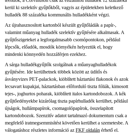
teendők, a Corvinuson csak az elszállított hulladék 12 százaléka
kerül ki szelektív gyűjtőkből, vagyis az épületekben keletkező
hulladék 88 százaléka kommunális hulladékként végzi.
Az újrahasznosított kartonból készült gyűjtőládák a papír-,
valamint műanyag hulladék szelektív gyűjtésére alkalmasak. A
gyűjtőszigeteket a legforgalmasabb csomópontokon, például
lépcsők, előadók, mosdók környékén helyeztük el, hogy
mindenki könnyedén hozzáférjen ezekhez.
A sárga hulladékgyűjtők szolgálnak a műanyaghulladékok
gyűjtésére. Ide kerülhetnek többek között az üdítős és
ásványvizes PET-palackok, kiöblített háztartási flakonok és azok
lecsavart kupakjai, háztartásban előforduló tiszta fóliák, kimosott
tejes-, joghurtos poharak, kiöblített italos kartondobozok. A kék
gyűjtőedényekbe kizárólag tiszta papírhulladék kerülhet, például
újságok, hullámpapírok, csomagolópapírok, összelapított
kartondobozok. Szenzitív adatot tartalmazó dokumentum csak a
megfelelő iratmegsemmisítést követően kerülhet a szemetesbe. A
válogatáshoz részletes információ az
FKF oldalán
érhető el.