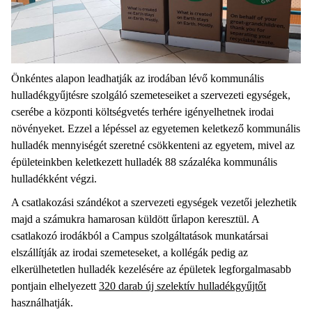
Önkéntes alapon leadhatják az irodában lévő kommunális
hulladékgyűjtésre szolgáló szemeteseiket a szervezeti egységek,
cserébe a központi költségvetés terhére igényelhetnek irodai
növényeket. Ezzel a lépéssel az egyetemen keletkező kommunális
hulladék mennyiségét szeretné csökkenteni az egyetem, mivel az
épületeinkben keletkezett hulladék 88 százaléka kommunális
hulladékként végzi.
A csatlakozási szándékot a szervezeti egységek vezetői jelezhetik
majd a számukra hamarosan küldött űrlapon keresztül. A
csatlakozó irodákból a Campus szolgáltatások munkatársai
elszállítják az irodai szemeteseket, a kollégák pedig az
elkerülhetetlen hulladék kezelésére az épületek legforgalmasabb
pontjain elhelyezett
320 darab új szelektív hulladékgyűjtőt
használhatják.