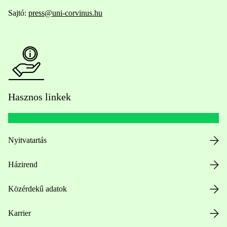
Sajtó:
press@uni-corvinus.hu
Hasznos linkek
Nyitvatartás
Házirend
Közérdekű adatok
Karrier