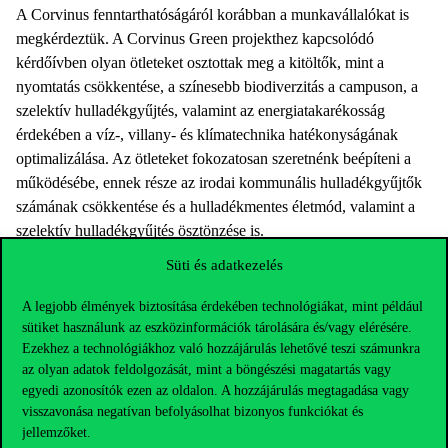
A Corvinus fenntarthatóságáról korábban a munkavállalókat is
megkérdeztük. A Corvinus Green projekthez kapcsolódó
kérdőívben olyan ötleteket osztottak meg a kitöltők, mint a
nyomtatás csökkentése, a színesebb biodiverzitás a campuson, a
szelektív hulladékgyűjtés, valamint az energiatakarékosság
érdekében a víz-, villany- és klímatechnika hatékonyságának
optimalizálása. Az ötleteket fokozatosan szeretnénk beépíteni a
működésébe, ennek része az irodai kommunális hulladékgyűjtők
számának csökkentése és a hulladékmentes életmód, valamint a
szelektív hulladékgyűjtés ösztönzése is.
A Budapesti Corvinus Egyetem elkötelezett a közösségi
Süti és adatkezelés
fenntarthatósági tevékenységek támogatása és a fenntarthatóbb
A legjobb élmények biztosítása érdekében technológiákat, mint például
működés iránt, a számottevő változás eléréséhez ugyanis közös
sütiket használunk az eszközinformációk tárolására és/vagy elérésére.
cselekvésre van szükség.
Ezekhez a technológiákhoz való hozzájárulás lehetővé teszi számunkra
az olyan adatok feldolgozását, mint a böngészési magatartás vagy
egyedi azonosítók ezen az oldalon. A hozzájárulás megtagadása vagy
visszavonása negatívan befolyásolhat bizonyos funkciókat és
jellemzőket.