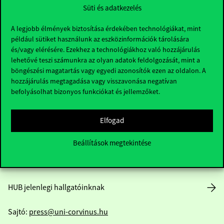
Süti és adatkezelés
A legjobb élmények biztosítása érdekében technológiákat, mint
például sütiket használunk az eszközinformációk tárolására
és/vagy elérésére. Ezekhez a technológiákhoz való hozzájárulás
lehetővé teszi számunkra az olyan adatok feldolgozását, mint a
Elérhetőségek
böngészési magatartás vagy egyedi azonosítók ezen az oldalon. A
hozzájárulás megtagadása vagy visszavonása negatívan
befolyásolhat bizonyos funkciókat és jellemzőket.
Telefonszám:
+36 1 482 5000
Elfogad
Kérdésed van a felvételivel kapcsolatban?
Beállítások megtekintése
Oktatói elérhetőségek
HUB jelenlegi hallgatóinknak
Sajtó:
press@uni-corvinus.hu