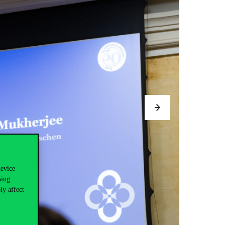
device
sing
ly affect