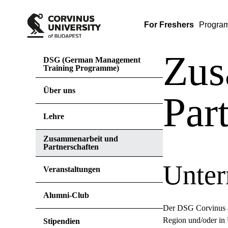
For Freshers
Progra
Zus
DSG (German Management
Training Programme)
Über uns
Par
Lehre
Zusammenarbeit und
Partnerschaften
Unte
Veranstaltungen
Alumni-Club
Der DSG Corvinus a
Region und/oder in 
Stipendien