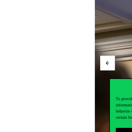
To provid
informati
behavior 
certain fe