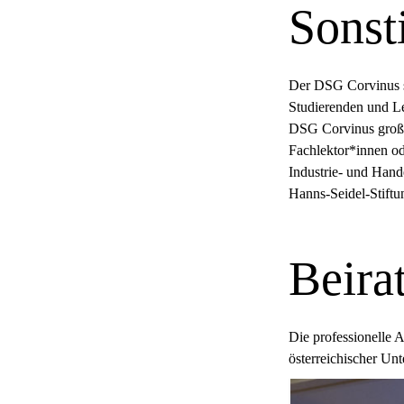
Sonst
Der DSG Corvinus st
Studierenden und Le
DSG Corvinus großt
Fachlektor*innen o
Industrie- und Hand
Hanns-Seidel-Stiftu
Beira
Die professionelle 
österreichischer U