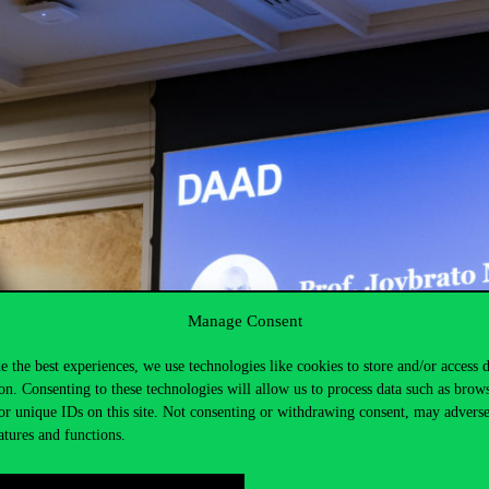
Manage Consent
e the best experiences, we use technologies like cookies to store and/or access 
on. Consenting to these technologies will allow us to process data such as brow
or unique IDs on this site. Not consenting or withdrawing consent, may adverse
atures and functions.