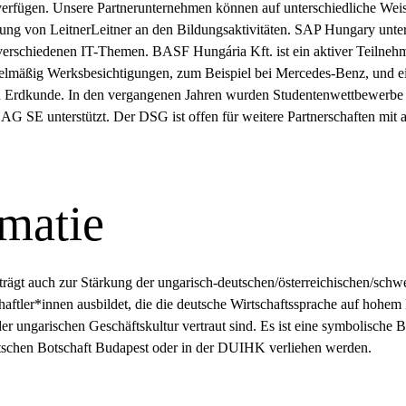
verfügen. Unsere Partnerunternehmen können auf unterschiedliche Wei
ligung von LeitnerLeitner an den Bildungsaktivitäten. SAP Hungary unte
 verschiedenen IT-Themen. BASF Hungária Kft. ist ein aktiver Teilne
gelmäßig Werksbesichtigungen, zum Beispiel bei Mercedes-Benz, und 
 in Erdkunde. In den vergangenen Jahren wurden Studentenwettbew
E unterstützt. Der DSG ist offen für weitere Partnerschaften mit
matie
ägt auch zur Stärkung der ungarisch-deutschen/österreichischen/schw
haftler*innen ausbildet, die die deutsche Wirtschaftssprache auf hohe
er ungarischen Geschäftskultur vertraut sind. Es ist eine symbolische B
tschen Botschaft Budapest oder in der DUIHK verliehen werden.